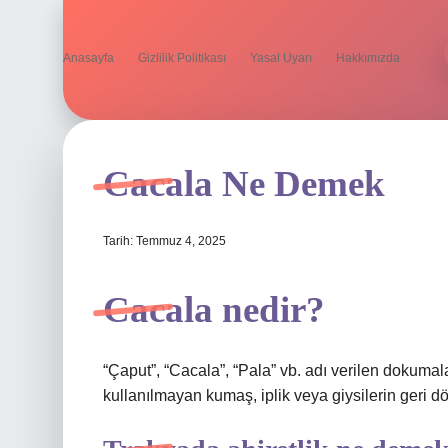
Anasayfa
Gizlilik Politikası
Yasal Uyarı
Hakkımızda
Cacala Ne Demek
Tarih: Temmuz 4, 2025
Cacala nedir?
“Çaput”, “Cacala”, “Pala” vb. adı verilen dokumala
kullanılmayan kumaş, iplik veya giysilerin geri dö