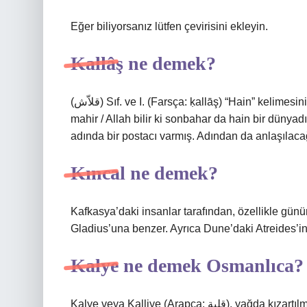
Eğer biliyorsanız lütfen çevirisini ekleyin.
Kallâş ne demek?
(ﻗﻼّﺵ) Sıf. ve I. (Farsça: ḳallāş) “Hain” kelimesinin eski ve orijinal hali: Sarı saman altında su akıtmakta
mahir / Allah bilir ki sonbahar da hain bir dünya
adında bir postacı varmış. Adından da anlaşılacağ
Kıncal ne demek?
Kafkasya’daki insanlar tarafından, özellikle günü
Gladius’una benzer. Ayrıca Dune’daki Atreides’in 
Kalye ne demek Osmanlıca?
Kalye veya Kalliye (Arap