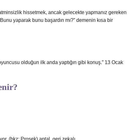
tatminsizlik hissetmek, ancak gelecekte yapmanız gereken
“Bunu yaparak bunu başardın mı?” demenin kısa bir
et oyuncusu olduğun ilk anda yaptığın gibi konuş.” 13 Ocak
enir?
r. (bkz: Prosek) aptal, geri zekalı.