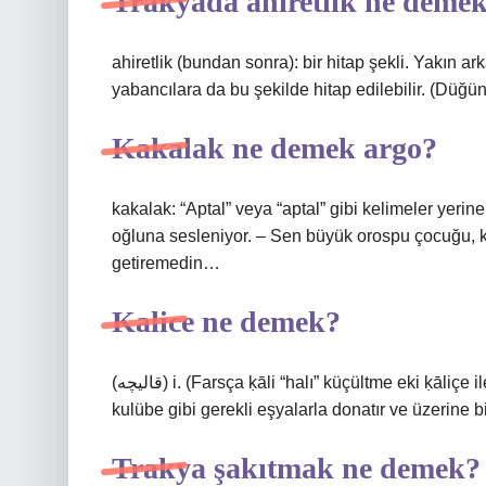
Trakyada ahiretlik ne deme
ahiretlik (bundan sonra): bir hitap şekli. Yakın arka
yabancılara da bu şekilde hitap edilebilir. (Düğün
Kakalak ne demek argo?
kakalak: “Aptal” veya “aptal” gibi kelimeler yeri
oğluna sesleniyor. – Sen büyük orospu çocuğu, k
getiremedin…
Kalice ne demek?
(ﻗﺎﻟﻴﭽﻪ) i. (Farsça ḳālі “halı” küçültme eki ḳālіçe ile) Küçük halı, seccade: Şef bir kulübe inşa eder ve onu
kulübe gibi gerekli eşyalarla donatır ve üzerine bi
Trakya şakıtmak ne demek?