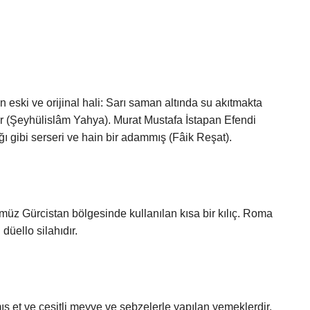
dır (Şeyhülislâm Yahya). Murat Mustafa İstapan Efendi
ı gibi serseri ve hain bir adammış (Fâik Reşat).
müz Gürcistan bölgesinde kullanılan kısa bir kılıç. Roma
düello silahıdır.
ça: قلية), yağda kızartılmış et ve çeşitli meyve ve sebzelerle yapılan yemeklerdir.