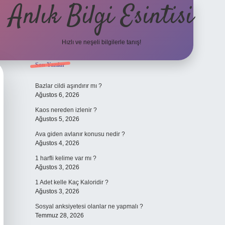
Anlık Bilgi Esintisi
Hızlı ve neşeli bilgilerle tanış!
Sidebar
Son Yazılar
ilbet yeni giri
Bazlar cildi aşındırır mı ?
Ağustos 6, 2026
Kaos nereden izlenir ?
Ağustos 5, 2026
Ava giden avlanır konusu nedir ?
Ağustos 4, 2026
1 harfli kelime var mı ?
Ağustos 3, 2026
1 Adet kelle Kaç Kaloridir ?
Ağustos 3, 2026
Sosyal anksiyetesi olanlar ne yapmalı ?
Temmuz 28, 2026