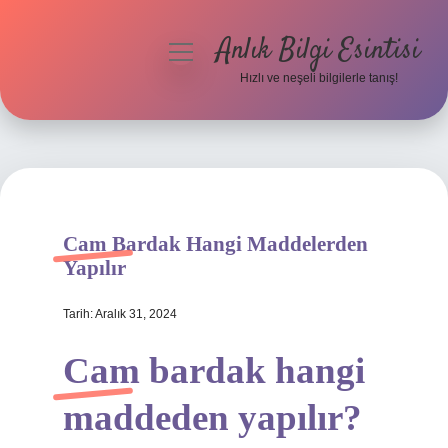
Anlık Bilgi Esintisi
menüyü
aç
Hızlı ve neşeli bilgilerle tanış!
Anasayfa
Gizlilik Politikası
Yasal Uyarı
Cam Bardak Hangi Maddelerden
Hakkımızda
Yapılır
Tarih: Aralık 31, 2024
Cam bardak hangi
maddeden yapılır?