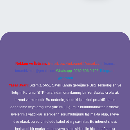
iş adresi
Reklam ve İletişim:
E-mail:
backlinkpaneli@gmail.com
Teams:
forumhizmeti@gmail.com
Whatsapp: 0262 606 0 726
Telegram:
@karabul
Yasal Uyarı:
Sitemiz, 5651 Sayılı Kanun gereğince Bilgi Teknolojileri ve
İletişim Kurumu (BTK) tarafından onaylanmış bir Yer Sağlayıcı olarak
hizmet vermektedir. Bu nedenle, sitedeki içerikleri proaktif olarak
denetleme veya araştırma yükümlülüğümüz bulunmamaktadır. Ancak,
üyelerimiz yazdıkları içeriklerin sorumluluğunu taşımakta olup, siteye
üye olarak bu sorumluluğu kabul etmiş sayılırlar. Bu internet sitesi,
herhangi bir marka, kurum veya şahıs şirketi ile hiçbir bağlantısı