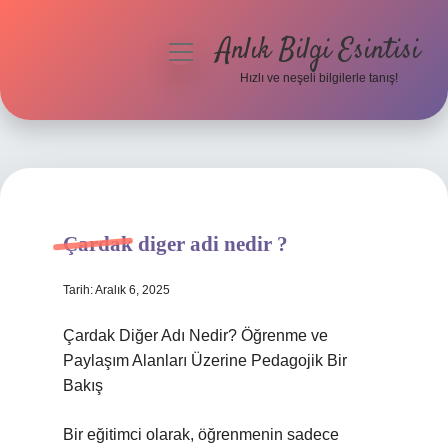
Anlık Bilgi Esintisi
menüyü
aç
Hızlı ve neşeli bilgilerle tanış!
Anasayfa
Gizlilik Politikası
Yasal Uyarı
Çardak diger adi nedir ?
Hakkımızda
Tarih: Aralık 6, 2025
Çardak Diğer Adı Nedir? Öğrenme ve
Paylaşım Alanları Üzerine Pedagojik Bir
Bakış
Bir eğitimci olarak, öğrenmenin sadece