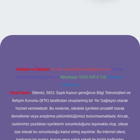
iriş adresi
Reklam ve İletişim:
E-mail:
backlinkpaneli@gmail.com
Teams:
forumhizmeti@gmail.com
Whatsapp: 0262 606 0 726
Telegram:
@karabul
Yasal Uyarı:
Sitemiz, 5651 Sayılı Kanun gereğince Bilgi Teknolojileri ve
İletişim Kurumu (BTK) tarafından onaylanmış bir Yer Sağlayıcı olarak
hizmet vermektedir. Bu nedenle, sitedeki içerikleri proaktif olarak
denetleme veya araştırma yükümlülüğümüz bulunmamaktadır. Ancak,
üyelerimiz yazdıkları içeriklerin sorumluluğunu taşımakta olup, siteye
üye olarak bu sorumluluğu kabul etmiş sayılırlar. Bu internet sitesi,
herhangi bir marka, kurum veya şahıs şirketi ile hiçbir bağlantısı