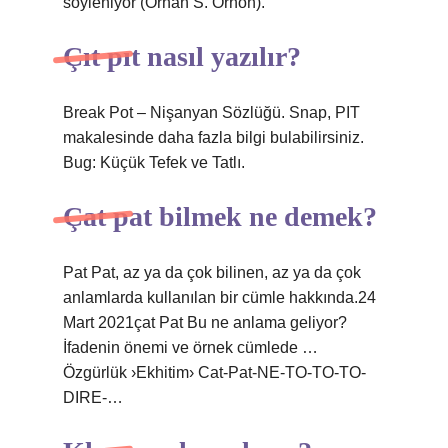
söyleniyor (Orhan S. Orhon).
Çıt pıt nasıl yazılır?
Break Pot – Nişanyan Sözlüğü. Snap, PIT
makalesinde daha fazla bilgi bulabilirsiniz.
Bug: Küçük Tefek ve Tatlı.
Çat pat bilmek ne demek?
Pat Pat, az ya da çok bilinen, az ya da çok
anlamlarda kullanılan bir cümle hakkında.24
Mart 2021çat Pat Bu ne anlama geliyor?
İfadenin önemi ve örnek cümlede …
Özgürlük ›Ekhitim› Cat-Pat-NE-TO-TO-TO-
DIRE-…