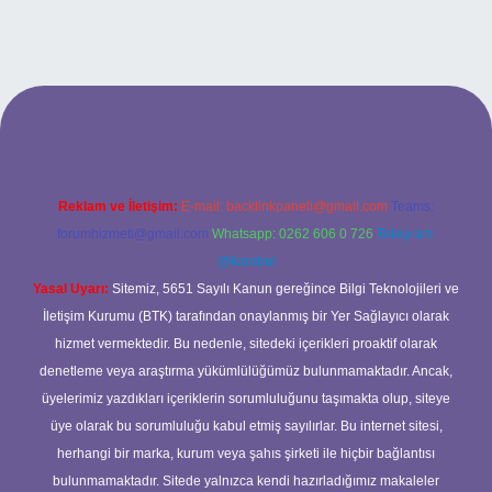
bet yeni giriş adresi
Reklam ve İletişim:
E-mail:
backlinkpaneli@gmail.com
Teams:
forumhizmeti@gmail.com
Whatsapp: 0262 606 0 726
Telegram:
@karabul
Yasal Uyarı:
Sitemiz, 5651 Sayılı Kanun gereğince Bilgi Teknolojileri ve
İletişim Kurumu (BTK) tarafından onaylanmış bir Yer Sağlayıcı olarak
hizmet vermektedir. Bu nedenle, sitedeki içerikleri proaktif olarak
denetleme veya araştırma yükümlülüğümüz bulunmamaktadır. Ancak,
üyelerimiz yazdıkları içeriklerin sorumluluğunu taşımakta olup, siteye
üye olarak bu sorumluluğu kabul etmiş sayılırlar. Bu internet sitesi,
herhangi bir marka, kurum veya şahıs şirketi ile hiçbir bağlantısı
bulunmamaktadır. Sitede yalnızca kendi hazırladığımız makaleler