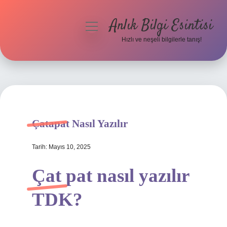
Anlık Bilgi Esintisi
menüyü
aç
Hızlı ve neşeli bilgilerle tanış!
Anasayfa
Gizlilik Politikası
Yasal Uyarı
Çatapat Nasıl Yazılır
Hakkımızda
Tarih: Mayıs 10, 2025
Çat pat nasıl yazılır
TDK?