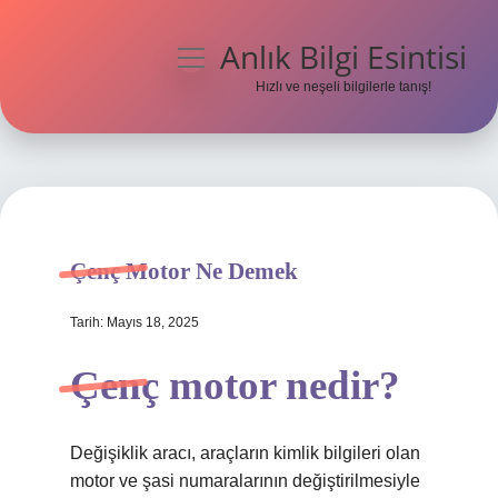
Anlık Bilgi Esintisi
menüyü
aç
Hızlı ve neşeli bilgilerle tanış!
Anasayfa
Gizlilik Politikası
Yasal Uyarı
Çenç Motor Ne Demek
Hakkımızda
Tarih: Mayıs 18, 2025
Çenç motor nedir?
Değişiklik aracı, araçların kimlik bilgileri olan
motor ve şasi numaralarının değiştirilmesiyle