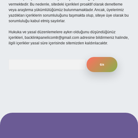
vermektedir. Bu nedenle, sitedeki içerikleri proaktif olarak denetleme
veya araştırma yükümlülüğümüz bulunmamaktadır. Ancak, üyelerimiz
yazdıkları içeriklerin sorumluluğunu taşımakta olup, siteye üye olarak bu
sorumluluğu kabul etmiş sayılırlar.
Hukuka ve yasal düzenlemelere aykırı olduğunu düşündüğünüz
içerikleri,
backlinkpanelicomtr@gmail.com
adresine bildirmeniz halinde,
ilgili içerikler yasal süre içerisinde sitemizden kaldırılacaktır.
Arama
bet yeni giriş adresi