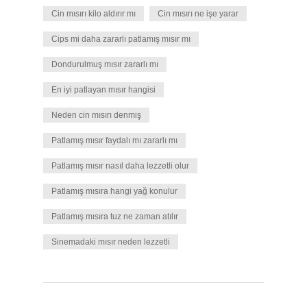
Cin mısırı kilo aldırır mı
Cin mısırı ne işe yarar
Cips mi daha zararlı patlamış mısır mı
Dondurulmuş mısır zararlı mı
En iyi patlayan mısır hangisi
Neden cin mısırı denmiş
Patlamış mısır faydalı mı zararlı mı
Patlamış mısır nasıl daha lezzetli olur
Patlamış mısıra hangi yağ konulur
Patlamış mısıra tuz ne zaman atılır
Sinemadaki mısır neden lezzetli