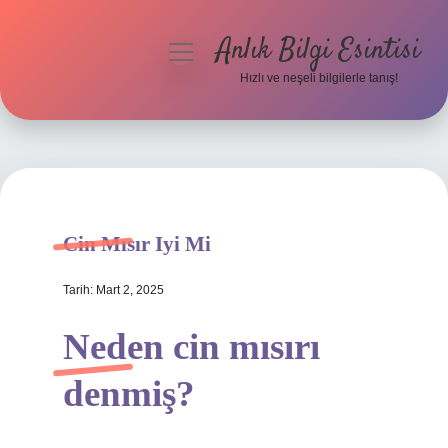
Anlık Bilgi Esintisi
menüyü
aç
Hızlı ve neşeli bilgilerle tanış!
Anasayfa
Gizlilik Politikası
Yasal Uyarı
Cin Mısır Iyi Mi
Hakkımızda
Tarih: Mart 2, 2025
Neden cin mısırı
denmiş?