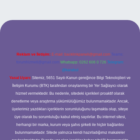
giriş adresi
Reklam ve İletişim:
E-mail:
backlinkpaneli@gmail.com
Teams:
forumhizmeti@gmail.com
Whatsapp: 0262 606 0 726
Telegram:
@karabul
Yasal Uyarı:
Sitemiz, 5651 Sayılı Kanun gereğince Bilgi Teknolojileri ve
İletişim Kurumu (BTK) tarafından onaylanmış bir Yer Sağlayıcı olarak
hizmet vermektedir. Bu nedenle, sitedeki içerikleri proaktif olarak
denetleme veya araştırma yükümlülüğümüz bulunmamaktadır. Ancak,
üyelerimiz yazdıkları içeriklerin sorumluluğunu taşımakta olup, siteye
üye olarak bu sorumluluğu kabul etmiş sayılırlar. Bu internet sitesi,
herhangi bir marka, kurum veya şahıs şirketi ile hiçbir bağlantısı
bulunmamaktadır. Sitede yalnızca kendi hazırladığımız makaleler