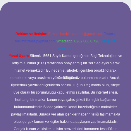
 giriş adresi
Reklam ve İletişim:
E-mail:
backlinkpaneli@gmail.com
Teams:
forumhizmeti@gmail.com
Whatsapp: 0262 606 0 726
Telegram:
@karabul
Yasal Uyarı:
Sitemiz, 5651 Sayılı Kanun gereğince Bilgi Teknolojileri ve
İletişim Kurumu (BTK) tarafından onaylanmış bir Yer Sağlayıcı olarak
hizmet vermektedir. Bu nedenle, sitedeki içerikleri proaktif olarak
denetleme veya araştırma yükümlülüğümüz bulunmamaktadır. Ancak,
üyelerimiz yazdıkları içeriklerin sorumluluğunu taşımakta olup, siteye
üye olarak bu sorumluluğu kabul etmiş sayılırlar. Bu internet sitesi,
herhangi bir marka, kurum veya şahıs şirketi ile hiçbir bağlantısı
bulunmamaktadır. Sitede yalnızca kendi hazırladığımız makaleler
paylaşılmaktadır. Burada yer alan içerikler haber niteliği taşımamakta
olup, gerçek kurum ve kişiler hakkında paylaşım yapılmamaktadır.
Gerçek kurum ve kişiler ile isim benzerlikleri tamamen tesadüfidir.