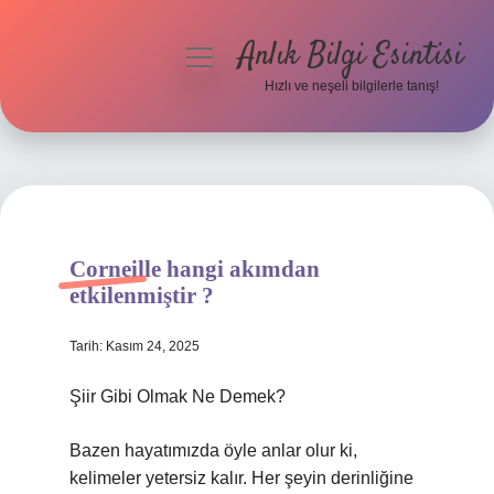
Anlık Bilgi Esintisi
menüyü
aç
Hızlı ve neşeli bilgilerle tanış!
Anasayfa
Gizlilik Politikası
Yasal Uyarı
Corneille hangi akımdan
Hakkımızda
etkilenmiştir ?
Tarih: Kasım 24, 2025
Şiir Gibi Olmak Ne Demek?
Bazen hayatımızda öyle anlar olur ki,
kelimeler yetersiz kalır. Her şeyin derinliğine