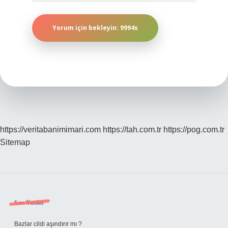
https://veritabanimimari.com
https://tah.com.tr
https://pog.com.tr
Sitemap
Sidebar
Son Yazılar
Bazlar cildi aşındırır mı ?