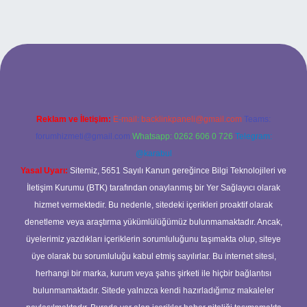
 adresi
Reklam ve İletişim:
E-mail:
backlinkpaneli@gmail.com
Teams:
forumhizmeti@gmail.com
Whatsapp: 0262 606 0 726
Telegram:
@karabul
Yasal Uyarı:
Sitemiz, 5651 Sayılı Kanun gereğince Bilgi Teknolojileri ve
İletişim Kurumu (BTK) tarafından onaylanmış bir Yer Sağlayıcı olarak
hizmet vermektedir. Bu nedenle, sitedeki içerikleri proaktif olarak
denetleme veya araştırma yükümlülüğümüz bulunmamaktadır. Ancak,
üyelerimiz yazdıkları içeriklerin sorumluluğunu taşımakta olup, siteye
üye olarak bu sorumluluğu kabul etmiş sayılırlar. Bu internet sitesi,
herhangi bir marka, kurum veya şahıs şirketi ile hiçbir bağlantısı
bulunmamaktadır. Sitede yalnızca kendi hazırladığımız makaleler