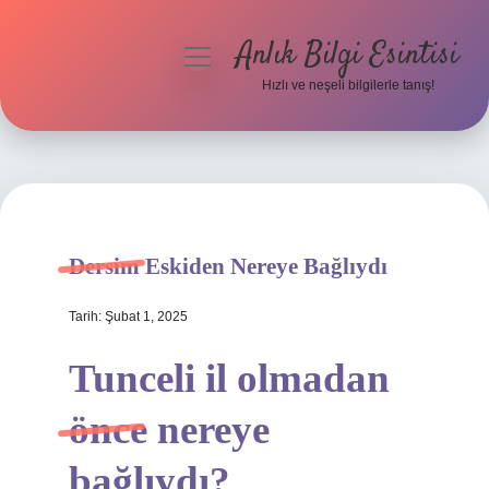
Anlık Bilgi Esintisi
menüyü
aç
Hızlı ve neşeli bilgilerle tanış!
Anasayfa
Gizlilik Politikası
Yasal Uyarı
Dersim Eskiden Nereye Bağlıydı
Hakkımızda
Tarih: Şubat 1, 2025
Tunceli il olmadan
önce nereye
bağlıydı?