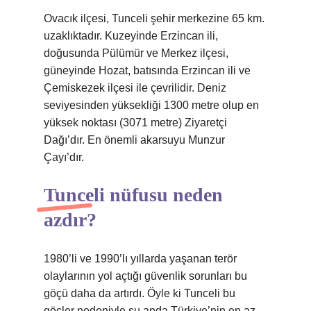
Ovacık ilçesi, Tunceli şehir merkezine 65 km.
uzaklıktadır. Kuzeyinde Erzincan ili,
doğusunda Pülümür ve Merkez ilçesi,
güneyinde Hozat, batısında Erzincan ili ve
Çemiskezek ilçesi ile çevrilidir. Deniz
seviyesinden yüksekliği 1300 metre olup en
yüksek noktası (3071 metre) Ziyaretçi
Dağı’dır. En önemli akarsuyu Munzur
Çayı’dır.
Tunceli nüfusu neden
azdır?
1980’li ve 1990’lı yıllarda yaşanan terör
olaylarının yol açtığı güvenlik sorunları bu
göçü daha da artırdı. Öyle ki Tunceli bu
göçler nedeniyle şu anda Türkiye’nin en az