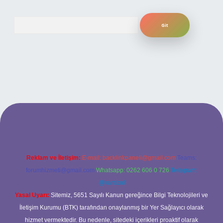
Arama
iriş adresi
Reklam ve İletişim:
E-mail:
backlinkpaneli@gmail.com
Teams:
forumhizmeti@gmail.com
Whatsapp: 0262 606 0 726
Telegram:
@karabul
Yasal Uyarı:
Sitemiz, 5651 Sayılı Kanun gereğince Bilgi Teknolojileri ve
İletişim Kurumu (BTK) tarafından onaylanmış bir Yer Sağlayıcı olarak
hizmet vermektedir. Bu nedenle, sitedeki içerikleri proaktif olarak