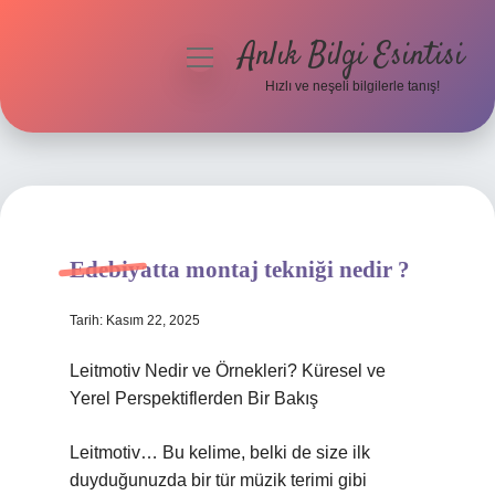
Anlık Bilgi Esintisi
menüyü
aç
Hızlı ve neşeli bilgilerle tanış!
Anasayfa
Gizlilik Politikası
Yasal Uyarı
Edebiyatta montaj tekniği nedir ?
Hakkımızda
Tarih: Kasım 22, 2025
Leitmotiv Nedir ve Örnekleri? Küresel ve
Yerel Perspektiflerden Bir Bakış
Leitmotiv… Bu kelime, belki de size ilk
duyduğunuzda bir tür müzik terimi gibi