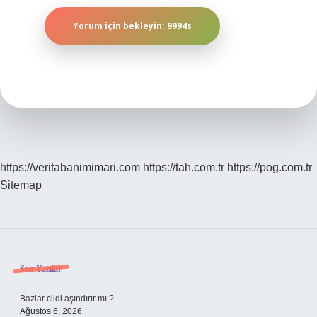
https://veritabanimimari.com
https://tah.com.tr
https://pog.com.tr
Sitemap
Sidebar
Son Yazılar
Bazlar cildi aşındırır mı ?
Ağustos 6, 2026