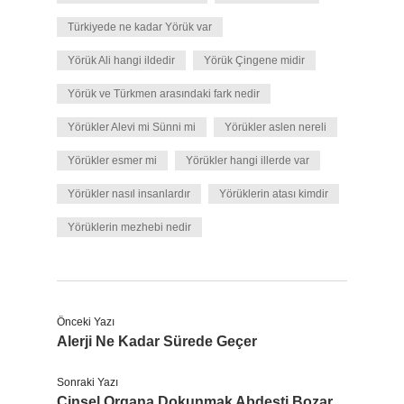
Türkiyede ne kadar Yörük var
Yörük Ali hangi ildedir
Yörük Çingene midir
Yörük ve Türkmen arasındaki fark nedir
Yörükler Alevi mi Sünni mi
Yörükler aslen nereli
Yörükler esmer mi
Yörükler hangi illerde var
Yörükler nasıl insanlardır
Yörüklerin atası kimdir
Yörüklerin mezhebi nedir
Önceki Yazı
Alerji Ne Kadar Sürede Geçer
Sonraki Yazı
Cinsel Organa Dokunmak Abdesti Bozar