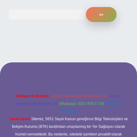
Arama
adresi
Reklam ve İletişim:
E-mail:
backlinkpaneli@gmail.com
Teams:
forumhizmeti@gmail.com
Whatsapp: 0262 606 0 726
Telegram:
@karabul
Yasal Uyarı:
Sitemiz, 5651 Sayılı Kanun gereğince Bilgi Teknolojileri ve
İletişim Kurumu (BTK) tarafından onaylanmış bir Yer Sağlayıcı olarak
hizmet vermektedir. Bu nedenle, sitedeki içerikleri proaktif olarak