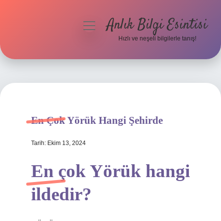
Anlık Bilgi Esintisi
menüyü
aç
Hızlı ve neşeli bilgilerle tanış!
Anasayfa
Gizlilik Politikası
Yasal Uyarı
En Çok Yörük Hangi Şehirde
Hakkımızda
Tarih: Ekim 13, 2024
En çok Yörük hangi
ildedir?