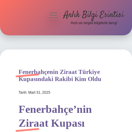
Anlık Bilgi Esintisi
menüyü
aç
Hızlı ve neşeli bilgilerle tanış!
Anasayfa
Gizlilik Politikası
Yasal Uyarı
Fenerbahçenin Ziraat Türkiye
Hakkımızda
Kupasındaki Rakibi Kim Oldu
Tarih: Mart 31, 2025
Fenerbahçe’nin
Ziraat Kupası