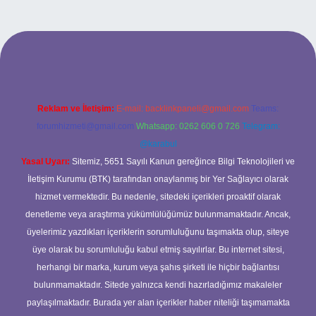
eni giriş adresi
Reklam ve İletişim:
E-mail:
backlinkpaneli@gmail.com
Teams:
forumhizmeti@gmail.com
Whatsapp: 0262 606 0 726
Telegram:
@karabul
Yasal Uyarı:
Sitemiz, 5651 Sayılı Kanun gereğince Bilgi Teknolojileri ve
İletişim Kurumu (BTK) tarafından onaylanmış bir Yer Sağlayıcı olarak
hizmet vermektedir. Bu nedenle, sitedeki içerikleri proaktif olarak
denetleme veya araştırma yükümlülüğümüz bulunmamaktadır. Ancak,
üyelerimiz yazdıkları içeriklerin sorumluluğunu taşımakta olup, siteye
üye olarak bu sorumluluğu kabul etmiş sayılırlar. Bu internet sitesi,
herhangi bir marka, kurum veya şahıs şirketi ile hiçbir bağlantısı
bulunmamaktadır. Sitede yalnızca kendi hazırladığımız makaleler
paylaşılmaktadır. Burada yer alan içerikler haber niteliği taşımamakta