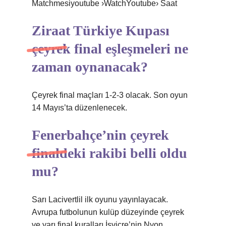
Matchmesiyoutube ›WatchYoutube› Saat
Ziraat Türkiye Kupası
çeyrek final eşleşmeleri ne
zaman oynanacak?
Çeyrek final maçları 1-2-3 olacak. Son oyun
14 Mayıs’ta düzenlenecek.
Fenerbahçe’nin çeyrek
finaldeki rakibi belli oldu
mu?
Sarı Lacivertlil ilk oyunu yayınlayacak.
Avrupa futbolunun kulüp düzeyinde çeyrek
ve yarı final kuralları İsviçre’nin Nyon