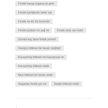
Fındık hangi organa iyi gelir
Fındık içeriğinde neler var
Fındık ne tür bir besindir
Fındık protein mi yağ mı
Fındık sütü var mıdır
Günde kaç tane fındık yemeli
Hangisi bitkisel bir besin değildir
Kuruyemiş bitkisel mi hayvansal mı
Kuruyemiş bitkisel midir
Muz bitkisel bir besin midir
Veganlar fındık yer mi
Zeytin bitkisel midir