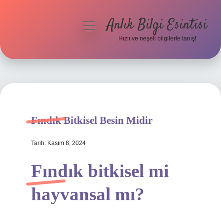
Anlık Bilgi Esintisi
menüyü
aç
Hızlı ve neşeli bilgilerle tanış!
Anasayfa
Gizlilik Politikası
Yasal Uyarı
Fındık Bitkisel Besin Midir
Hakkımızda
Tarih: Kasım 8, 2024
Fındık bitkisel mi
hayvansal mı?