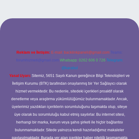
ş adresi
Reklam ve İletişim:
E-mail:
backlinkpaneli@gmail.com
Teams:
forumhizmeti@gmail.com
Whatsapp: 0262 606 0 726
Telegram:
@karabul
Yasal Uyarı:
Sitemiz, 5651 Sayılı Kanun gereğince Bilgi Teknolojileri ve
İletişim Kurumu (BTK) tarafından onaylanmış bir Yer Sağlayıcı olarak
hizmet vermektedir. Bu nedenle, sitedeki içerikleri proaktif olarak
denetleme veya araştırma yükümlülüğümüz bulunmamaktadır. Ancak,
üyelerimiz yazdıkları içeriklerin sorumluluğunu taşımakta olup, siteye
üye olarak bu sorumluluğu kabul etmiş sayılırlar. Bu internet sitesi,
herhangi bir marka, kurum veya şahıs şirketi ile hiçbir bağlantısı
bulunmamaktadır. Sitede yalnızca kendi hazırladığımız makaleler
paylaşılmaktadır. Burada yer alan içerikler haber niteliği taşımamakta