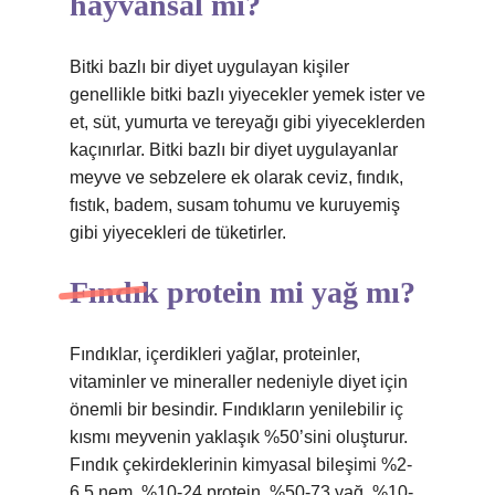
hayvansal mı?
Bitki bazlı bir diyet uygulayan kişiler
genellikle bitki bazlı yiyecekler yemek ister ve
et, süt, yumurta ve tereyağı gibi yiyeceklerden
kaçınırlar. Bitki bazlı bir diyet uygulayanlar
meyve ve sebzelere ek olarak ceviz, fındık,
fıstık, badem, susam tohumu ve kuruyemiş
gibi yiyecekleri de tüketirler.
Fındık protein mi yağ mı?
Fındıklar, içerdikleri yağlar, proteinler,
vitaminler ve mineraller nedeniyle diyet için
önemli bir besindir. Fındıkların yenilebilir iç
kısmı meyvenin yaklaşık %50’sini oluşturur.
Fındık çekirdeklerinin kimyasal bileşimi %2-
6,5 nem, %10-24 protein, %50-73 yağ, %10-