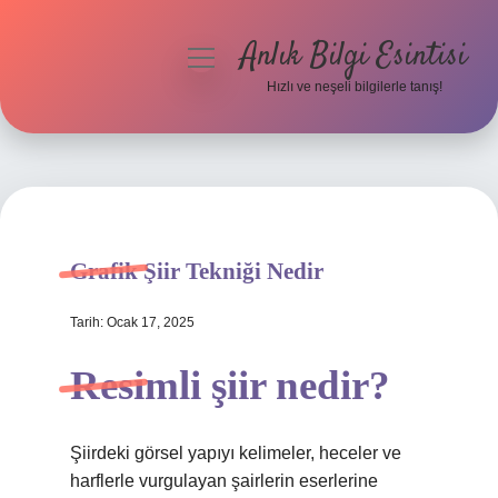
Anlık Bilgi Esintisi
menüyü
aç
Hızlı ve neşeli bilgilerle tanış!
Anasayfa
Gizlilik Politikası
Yasal Uyarı
Grafik Şiir Tekniği Nedir
Hakkımızda
Tarih: Ocak 17, 2025
Resimli şiir nedir?
Şiirdeki görsel yapıyı kelimeler, heceler ve
harflerle vurgulayan şairlerin eserlerine