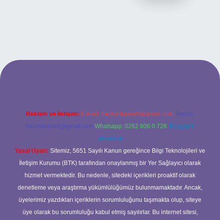
riş adresi
Reklam ve İletişim:
E-mail:
backlinkpaneli@gmail.com
Teams:
forumhizmeti@gmail.com
Whatsapp: 0262 606 0 726
Telegram:
@karabul
Yasal Uyarı:
Sitemiz, 5651 Sayılı Kanun gereğince Bilgi Teknolojileri ve
İletişim Kurumu (BTK) tarafından onaylanmış bir Yer Sağlayıcı olarak
hizmet vermektedir. Bu nedenle, sitedeki içerikleri proaktif olarak
denetleme veya araştırma yükümlülüğümüz bulunmamaktadır. Ancak,
üyelerimiz yazdıkları içeriklerin sorumluluğunu taşımakta olup, siteye
üye olarak bu sorumluluğu kabul etmiş sayılırlar. Bu internet sitesi,