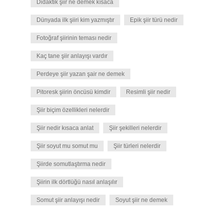
Didaktik şiir ne demek kısaca
Dünyada ilk şiiri kim yazmıştır
Epik şiir türü nedir
Fotoğraf şiirinin teması nedir
Kaç tane şiir anlayışı vardır
Perdeye şiir yazan şair ne demek
Pitoresk şiirin öncüsü kimdir
Resimli şiir nedir
Şiir biçim özellikleri nelerdir
Şiir nedir kısaca anlat
Şiir şekilleri nelerdir
Şiir soyut mu somut mu
Şiir türleri nelerdir
Şiirde somutlaştırma nedir
Şiirin ilk dörtlüğü nasıl anlaşılır
Somut şiir anlayışı nedir
Soyut şiir ne demek