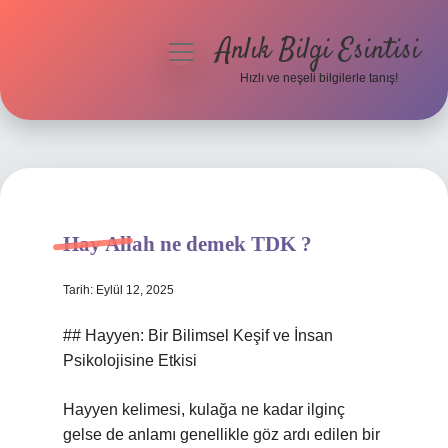
Anlık Bilgi Esintisi
menüyü
aç
Hızlı ve neşeli bilgilerle tanış!
Anasayfa
Gizlilik Politikası
Yasal Uyarı
Hay Allah ne demek TDK ?
Hakkımızda
Tarih: Eylül 12, 2025
## Hayyen: Bir Bilimsel Keşif ve İnsan
Psikolojisine Etkisi
Hayyen kelimesi, kulağa ne kadar ilginç
gelse de anlamı genellikle göz ardı edilen bir