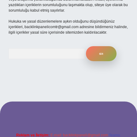
yazdıkları içeriklerin sorumluluğunu taşımakta olup, siteye üye olarak bu
sorumluluğu kabul etmiş sayılırlar.
Hukuka ve yasal düzenlemelere aykırı olduğunu düşündüğünüz
içerikleri,
backlinkpanelicomtr@gmail.com
adresine bildirmeniz halinde,
ilgili içerikler yasal süre içerisinde sitemizden kaldırılacaktır.
Arama
giriş adresi
Reklam ve İletişim:
E-mail:
backlinkpaneli@gmail.com
Teams: