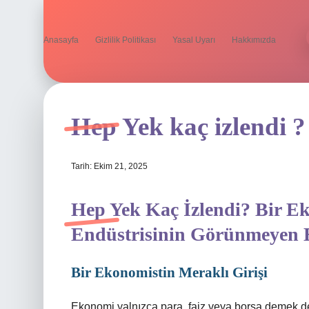
Anasayfa
Gizlilik Politikası
Yasal Uyarı
Hakkımızda
Hep Yek kaç izlendi ?
Tarih: Ekim 21, 2025
Hep Yek Kaç İzlendi? Bir E
Endüstrisinin Görünmeyen 
Bir Ekonomistin Meraklı Girişi
Ekonomi yalnızca para, faiz veya borsa demek deği