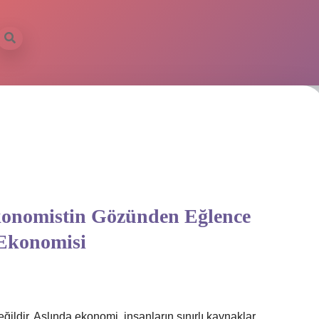
konomistin Gözünden Eğlence
Ekonomisi
ldir. Aslında ekonomi, insanların sınırlı kaynaklar