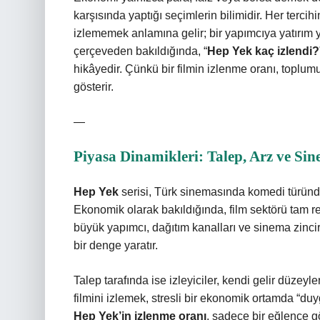
karşısında yaptığı seçimlerin bilimidir. Her tercihin 
izlememek anlamına gelir; bir yapımcıya yatırım
çerçeveden bakıldığında, “
Hep Yek kaç izlendi?
hikâyedir. Çünkü bir filmin izlenme oranı, toplum
gösterir.
—
Piyasa Dinamikleri: Talep, Arz ve S
Hep Yek
serisi, Türk sinemasında komedi türünde
Ekonomik olarak bakıldığında, film sektörü tam re
büyük yapımcı, dağıtım kanalları ve sinema zincirle
bir denge yaratır.
Talep tarafında ise izleyiciler, kendi gelir düzey
filmini izlemek, stresli bir ekonomik ortamda “du
Hep Yek’in izlenme oranı
, sadece bir eğlence g