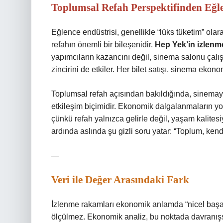
Toplumsal Refah Perspektifinden Eğl
Eğlence endüstrisi, genellikle “lüks tüketim” ola
refahın önemli bir bileşenidir.
Hep Yek’in izlenme
yapımcıların kazancını değil, sinema salonu çalış
zincirini de etkiler. Her bilet satışı, sinema ekon
Toplumsal refah açısından bakıldığında, sinemaya 
etkileşim biçimidir. Ekonomik dalgalanmaların y
çünkü refah yalnızca gelirle değil, yaşam kalitesiy
ardında aslında şu gizli soru yatar: “Toplum, kend
—
Veri ile Değer Arasındaki Fark
İzlenme rakamları ekonomik anlamda “nicel başarı
ölçülmez. Ekonomik analiz, bu noktada davranışs