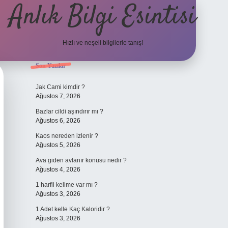
Anlık Bilgi Esintisi
Hızlı ve neşeli bilgilerle tanış!
Sidebar
Son Yazılar
ilbet yeni giriş
Jak Cami kimdir ?
Ağustos 7, 2026
Bazlar cildi aşındırır mı ?
Ağustos 6, 2026
Kaos nereden izlenir ?
Ağustos 5, 2026
Ava giden avlanır konusu nedir ?
Ağustos 4, 2026
1 harfli kelime var mı ?
Ağustos 3, 2026
1 Adet kelle Kaç Kaloridir ?
Ağustos 3, 2026