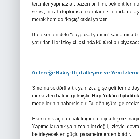
tercihler yapmazlar; bazen bir film, beklentilerin
serisi, mizahı toplumsal normların sınırında dola
merak hem de “kaçış” etkisi yaratır.
Bu, ekonomideki “duygusal yatırım” kavramına ben
yatırırlar. Her izleyici, aslında kültürel bir piyasada
—
Geleceğe Bakış: Dijitalleşme ve Yeni İzlem
Sinema sektörü artık yalnızca gişe gelirlerine da
merkezleri haline gelmiştir.
Hep Yek’in dijitaldek
modellerinin habercisidir. Bu dönüşüm, gelecekte 
Ekonomik açıdan bakıldığında, dijitalleşme marjin
Yapımcılar artık yalnızca bilet değil, izleyici da
belirleyecek en güçlü parametrelerden biridir.