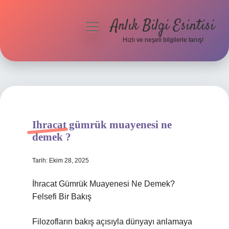
Anlık Bilgi Esintisi
menüyü
aç
Hızlı ve neşeli bilgilerle tanış!
Anasayfa
Gizlilik Politikası
Yasal Uyarı
Ihracat gümrük muayenesi ne
Hakkımızda
demek ?
Tarih: Ekim 28, 2025
İhracat Gümrük Muayenesi Ne Demek?
Felsefi Bir Bakış
Filozofların bakış açısıyla dünyayı anlamaya