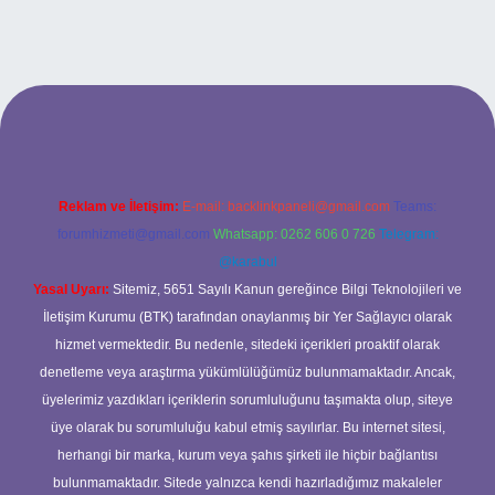
riş adresi
Reklam ve İletişim:
E-mail:
backlinkpaneli@gmail.com
Teams:
forumhizmeti@gmail.com
Whatsapp: 0262 606 0 726
Telegram:
@karabul
Yasal Uyarı:
Sitemiz, 5651 Sayılı Kanun gereğince Bilgi Teknolojileri ve
İletişim Kurumu (BTK) tarafından onaylanmış bir Yer Sağlayıcı olarak
hizmet vermektedir. Bu nedenle, sitedeki içerikleri proaktif olarak
denetleme veya araştırma yükümlülüğümüz bulunmamaktadır. Ancak,
üyelerimiz yazdıkları içeriklerin sorumluluğunu taşımakta olup, siteye
üye olarak bu sorumluluğu kabul etmiş sayılırlar. Bu internet sitesi,
herhangi bir marka, kurum veya şahıs şirketi ile hiçbir bağlantısı
bulunmamaktadır. Sitede yalnızca kendi hazırladığımız makaleler