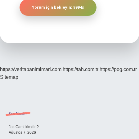
https://veritabanimimari.com
https://tah.com.tr
https://pog.com.tr
Sitemap
Sidebar
Son Yazılar
Jak Cami kimdir ?
Ağustos 7, 2026