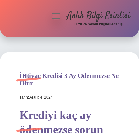
Anlık Bilgi Esintisi
menüyü
aç
Hızlı ve neşeli bilgilerle tanış!
Anasayfa
Gizlilik Politikası
Yasal Uyarı
İHtiyaç Kredisi 3 Ay Ödenmezse Ne
Hakkımızda
Olur
Tarih: Aralık 4, 2024
Krediyi kaç ay
ödenmezse sorun