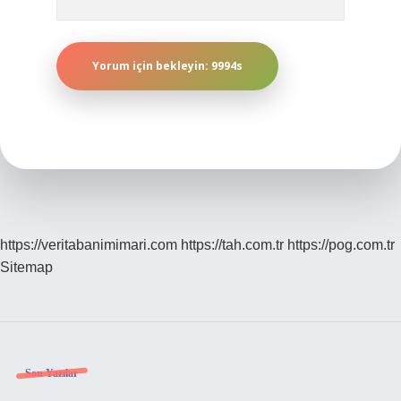
https://veritabanimimari.com
https://tah.com.tr
https://pog.com.tr
Sitemap
Sidebar
Son Yazılar