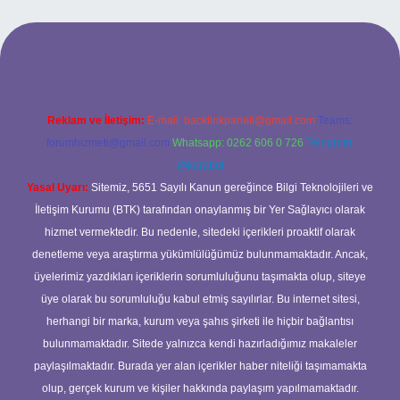
giriş adresi
Reklam ve İletişim:
E-mail:
backlinkpaneli@gmail.com
Teams:
forumhizmeti@gmail.com
Whatsapp: 0262 606 0 726
Telegram:
@karabul
Yasal Uyarı:
Sitemiz, 5651 Sayılı Kanun gereğince Bilgi Teknolojileri ve
İletişim Kurumu (BTK) tarafından onaylanmış bir Yer Sağlayıcı olarak
hizmet vermektedir. Bu nedenle, sitedeki içerikleri proaktif olarak
denetleme veya araştırma yükümlülüğümüz bulunmamaktadır. Ancak,
üyelerimiz yazdıkları içeriklerin sorumluluğunu taşımakta olup, siteye
üye olarak bu sorumluluğu kabul etmiş sayılırlar. Bu internet sitesi,
herhangi bir marka, kurum veya şahıs şirketi ile hiçbir bağlantısı
bulunmamaktadır. Sitede yalnızca kendi hazırladığımız makaleler
paylaşılmaktadır. Burada yer alan içerikler haber niteliği taşımamakta
olup, gerçek kurum ve kişiler hakkında paylaşım yapılmamaktadır.