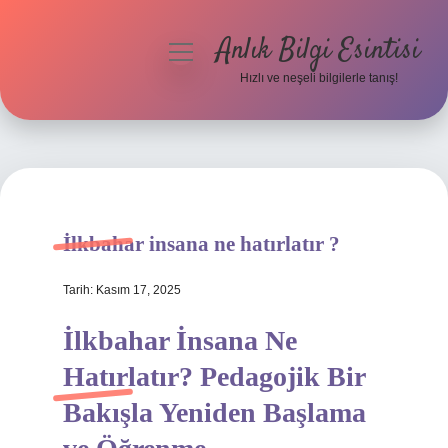
Anlık Bilgi Esintisi
menüyü
aç
Hızlı ve neşeli bilgilerle tanış!
Anasayfa
Gizlilik Politikası
Yasal Uyarı
İlkbahar insana ne hatırlatır ?
Hakkımızda
Tarih: Kasım 17, 2025
İlkbahar İnsana Ne
Hatırlatır? Pedagojik Bir
Bakışla Yeniden Başlama