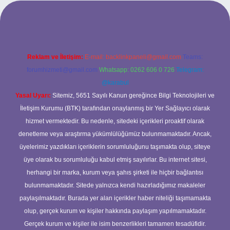
ş adresi
Reklam ve İletişim:
E-mail:
backlinkpaneli@gmail.com
Teams:
forumhizmeti@gmail.com
Whatsapp: 0262 606 0 726
Telegram:
@karabul
Yasal Uyarı:
Sitemiz, 5651 Sayılı Kanun gereğince Bilgi Teknolojileri ve
İletişim Kurumu (BTK) tarafından onaylanmış bir Yer Sağlayıcı olarak
hizmet vermektedir. Bu nedenle, sitedeki içerikleri proaktif olarak
denetleme veya araştırma yükümlülüğümüz bulunmamaktadır. Ancak,
üyelerimiz yazdıkları içeriklerin sorumluluğunu taşımakta olup, siteye
üye olarak bu sorumluluğu kabul etmiş sayılırlar. Bu internet sitesi,
herhangi bir marka, kurum veya şahıs şirketi ile hiçbir bağlantısı
bulunmamaktadır. Sitede yalnızca kendi hazırladığımız makaleler
paylaşılmaktadır. Burada yer alan içerikler haber niteliği taşımamakta
olup, gerçek kurum ve kişiler hakkında paylaşım yapılmamaktadır.
Gerçek kurum ve kişiler ile isim benzerlikleri tamamen tesadüfidir.