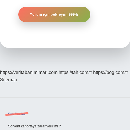
https://veritabanimimari.com
https://tah.com.tr
https://pog.com.tr
Sitemap
Sidebar
Son Yazılar
Solvent kaportaya zarar verir mi ?