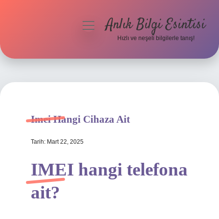
Anlık Bilgi Esintisi
menüyü
aç
Hızlı ve neşeli bilgilerle tanış!
Anasayfa
Gizlilik Politikası
Yasal Uyarı
Imei Hangi Cihaza Ait
Hakkımızda
Tarih: Mart 22, 2025
IMEI hangi telefona
ait?