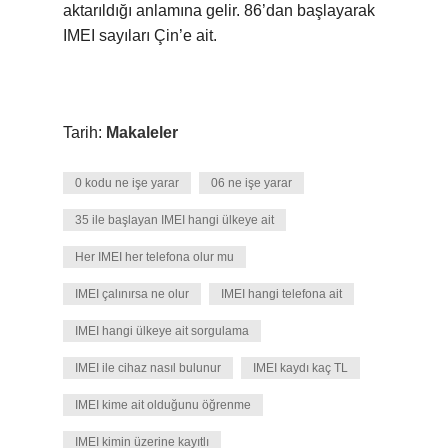
aktarıldığı anlamına gelir. 86’dan başlayarak
IMEI sayıları Çin’e ait.
Tarih:
Makaleler
0 kodu ne işe yarar
06 ne işe yarar
35 ile başlayan IMEI hangi ülkeye ait
Her IMEI her telefona olur mu
IMEI çalınırsa ne olur
IMEI hangi telefona ait
IMEI hangi ülkeye ait sorgulama
IMEI ile cihaz nasıl bulunur
IMEI kaydı kaç TL
IMEI kime ait olduğunu öğrenme
IMEI kimin üzerine kayıtlı