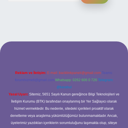
iş adresi
Reklam ve İletişim:
E-mail:
backlinkpaneli@gmail.com
Teams:
forumhizmeti@gmail.com
Whatsapp: 0262 606 0 726
Telegram:
@karabul
Yasal Uyarı:
Sitemiz, 5651 Sayılı Kanun gereğince Bilgi Teknolojileri ve
İletişim Kurumu (BTK) tarafından onaylanmış bir Yer Sağlayıcı olarak
hizmet vermektedir. Bu nedenle, sitedeki içerikleri proaktif olarak
denetleme veya araştırma yükümlülüğümüz bulunmamaktadır. Ancak,
üyelerimiz yazdıkları içeriklerin sorumluluğunu taşımakta olup, siteye