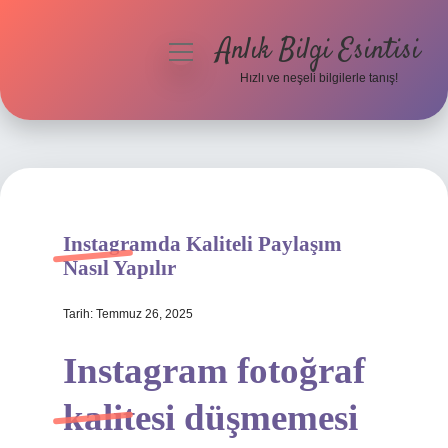
Anlık Bilgi Esintisi
menüyü
aç
Hızlı ve neşeli bilgilerle tanış!
Anasayfa
Gizlilik Politikası
Yasal Uyarı
Instagramda Kaliteli Paylaşım
Hakkımızda
Nasıl Yapılır
Tarih: Temmuz 26, 2025
Instagram fotoğraf
kalitesi düşmemesi