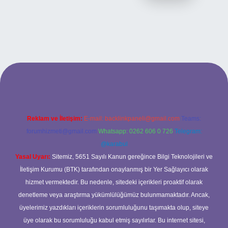
t yeni giriş adresi
Reklam ve İletişim:
E-mail:
backlinkpaneli@gmail.com
Teams:
forumhizmeti@gmail.com
Whatsapp: 0262 606 0 726
Telegram:
@karabul
Yasal Uyarı:
Sitemiz, 5651 Sayılı Kanun gereğince Bilgi Teknolojileri ve
İletişim Kurumu (BTK) tarafından onaylanmış bir Yer Sağlayıcı olarak
hizmet vermektedir. Bu nedenle, sitedeki içerikleri proaktif olarak
denetleme veya araştırma yükümlülüğümüz bulunmamaktadır. Ancak,
üyelerimiz yazdıkları içeriklerin sorumluluğunu taşımakta olup, siteye
üye olarak bu sorumluluğu kabul etmiş sayılırlar. Bu internet sitesi,