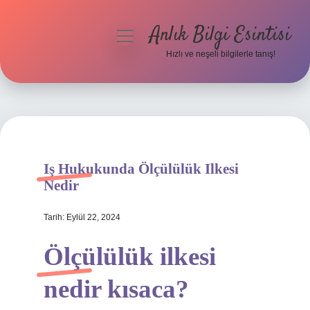
Anlık Bilgi Esintisi
menüyü
aç
Hızlı ve neşeli bilgilerle tanış!
Anasayfa
Gizlilik Politikası
Yasal Uyarı
Iş Hukukunda Ölçülülük Ilkesi
Hakkımızda
Nedir
Tarih: Eylül 22, 2024
Ölçülülük ilkesi
nedir kısaca?