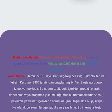
iş adresi
Reklam ve İletişim:
E-mail:
backlinkpaneli@gmail.com
Teams:
forumhizmeti@gmail.com
Whatsapp: 0262 606 0 726
Telegram:
@karabul
Yasal Uyarı:
Sitemiz, 5651 Sayılı Kanun gereğince Bilgi Teknolojileri ve
İletişim Kurumu (BTK) tarafından onaylanmış bir Yer Sağlayıcı olarak
hizmet vermektedir. Bu nedenle, sitedeki içerikleri proaktif olarak
denetleme veya araştırma yükümlülüğümüz bulunmamaktadır. Ancak,
üyelerimiz yazdıkları içeriklerin sorumluluğunu taşımakta olup, siteye
üye olarak bu sorumluluğu kabul etmiş sayılırlar. Bu internet sitesi,