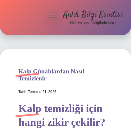
Anlık Bilgi Esintisi
menüyü
aç
Hızlı ve neşeli bilgilerle tanış!
Anasayfa
Gizlilik Politikası
Yasal Uyarı
Kalp Günahlardan Nasıl
Hakkımızda
Temizlenir
Tarih: Temmuz 21, 2025
Kalp temizliği için
hangi zikir çekilir?