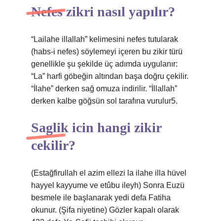
Nefes zikri nasıl yapılır?
“Lailahe illallah” kelimesini nefes tutularak
(habs-i nefes) söylemeyi içeren bu zikir türü
genellikle şu şekilde üç adımda uygulanır:
“La” harfi göbeğin altından başa doğru çekilir.
“İlahe” derken sağ omuza indirilir. “İllallah”
derken kalbe göğsün sol tarafına vurulur5.
Saglik icin hangi zikir
cekilir?
(Estağfirullah el azim ellezi la ilahe illa hüvel
hayyel kayyume ve etûbu ileyh) Sonra Euzü
besmele ile başlanarak yedi defa Fatiha
okunur. (Şifa niyetine) Gözler kapalı olarak