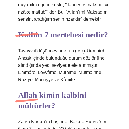
duyabileceği bir sesle, “ilâhi ente maksudî ve
rızâke matlubî” der. Bu, “Allah’ım! Maksadım
sensin, aradığım senin rızandır” demektir.
Kalbin 7 mertebesi nedir?
Tasavvuf düşüncesinde ruh gerçekten birdir.
Ancak içinde bulunduğu durum göz önüne
alındığında yedi seviyede ele alınmıştır:
Emmâre, Levvâme, Mülhime, Mutmainne,
Raziye, Marziyye ve Kâmile.
Allah kimin kalbini
mühürler?
Zaten Kur’an’ın başında, Bakara Suresi’nin
6. ve 7. ayetlerinde: “O inkâr edenler, sen