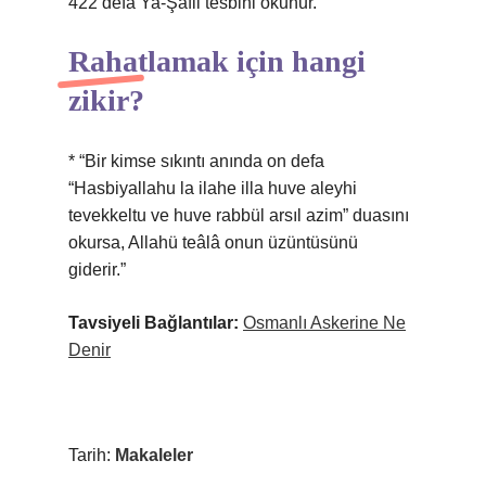
422 defa Ya-Şafii tesbihi okunur.
Rahatlamak için hangi
zikir?
* “Bir kimse sıkıntı anında on defa
“Hasbiyallahu la ilahe illa huve aleyhi
tevekkeltu ve huve rabbül arsıl azim” duasını
okursa, Allahü teâlâ onun üzüntüsünü
giderir.”
Tavsiyeli Bağlantılar:
Osmanlı Askerine Ne
Denir
Tarih:
Makaleler