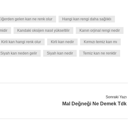
iğerden gelen kan ne renk olur
Hangi kan rengi daha sağlıklı
midir
Kandaki oksijen nasıl yükseltilir
Kanın orjinal rengi nedir
Kirli kan hangi renk olur
Kirli kan nedir
Kırmızı temiz kan mı
Siyah kan neden gelir
Siyah kan nedir
Temiz kan ne renktir
Sonraki Yazı
Mal Değneği Ne Demek Tdk