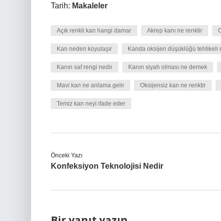
Tarih:
Makaleler
Açık renkli kan hangi damar
Akrep kanı ne renktir
C
Kan neden koyulaşır
Kanda oksijen düşüklüğü tehlikeli 
Kanın saf rengi nedir
Kanın siyah olması ne demek
Mavi kan ne anlama gelir
Oksijensiz kan ne renktir
Temiz kan neyi ifade eder
Önceki Yazı
Konfeksiyon Teknolojisi Nedir
Bir yanıt yazın