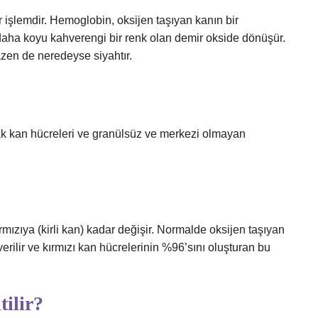
r işlemdir. Hemoglobin, oksijen taşıyan kanın bir
daha koyu kahverengi bir renk olan demir okside dönüşür.
zen de neredeyse siyahtır.
lak kan hücreleri ve granülsüz ve merkezi olmayan
rmızıya (kirli kan) kadar değişir. Normalde oksijen taşıyan
rilir ve kırmızı kan hücrelerinin %96’sını oluşturan bu
tilir?