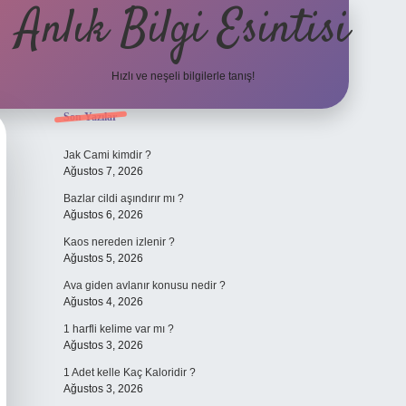
Anlık Bilgi Esintisi
Hızlı ve neşeli bilgilerle tanış!
Sidebar
Son Yazılar
ilbet yeni giriş 
Jak Cami kimdir ?
Ağustos 7, 2026
Bazlar cildi aşındırır mı ?
Ağustos 6, 2026
Kaos nereden izlenir ?
Ağustos 5, 2026
Ava giden avlanır konusu nedir ?
Ağustos 4, 2026
1 harfli kelime var mı ?
Ağustos 3, 2026
1 Adet kelle Kaç Kaloridir ?
Ağustos 3, 2026