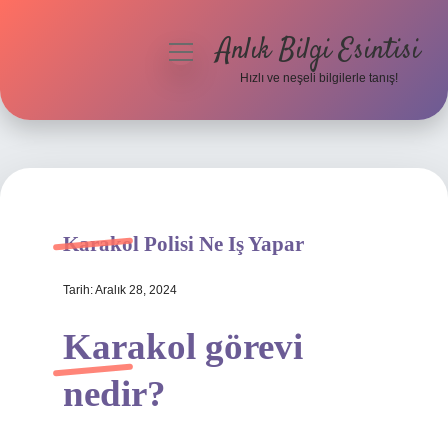
Anlık Bilgi Esintisi
menüyü
aç
Hızlı ve neşeli bilgilerle tanış!
Anasayfa
Gizlilik Politikası
Yasal Uyarı
Karakol Polisi Ne Iş Yapar
Hakkımızda
Tarih: Aralık 28, 2024
Karakol görevi
nedir?