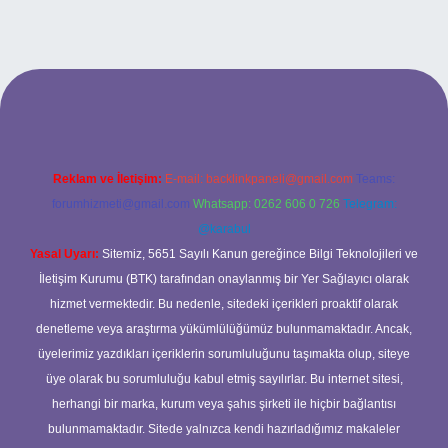
 adresi
Reklam ve İletişim:
E-mail:
backlinkpaneli@gmail.com
Teams:
forumhizmeti@gmail.com
Whatsapp: 0262 606 0 726
Telegram:
@karabul
Yasal Uyarı:
Sitemiz, 5651 Sayılı Kanun gereğince Bilgi Teknolojileri ve
İletişim Kurumu (BTK) tarafından onaylanmış bir Yer Sağlayıcı olarak
hizmet vermektedir. Bu nedenle, sitedeki içerikleri proaktif olarak
denetleme veya araştırma yükümlülüğümüz bulunmamaktadır. Ancak,
üyelerimiz yazdıkları içeriklerin sorumluluğunu taşımakta olup, siteye
üye olarak bu sorumluluğu kabul etmiş sayılırlar. Bu internet sitesi,
herhangi bir marka, kurum veya şahıs şirketi ile hiçbir bağlantısı
bulunmamaktadır. Sitede yalnızca kendi hazırladığımız makaleler