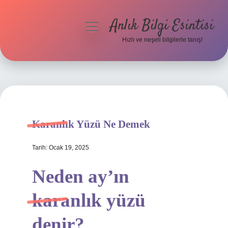
Anlık Bilgi Esintisi
menüyü
aç
Hızlı ve neşeli bilgilerle tanış!
Anasayfa
Gizlilik Politikası
Yasal Uyarı
Karanlık Yüzü Ne Demek
Hakkımızda
Tarih: Ocak 19, 2025
Neden ay’ın
karanlık yüzü
denir?