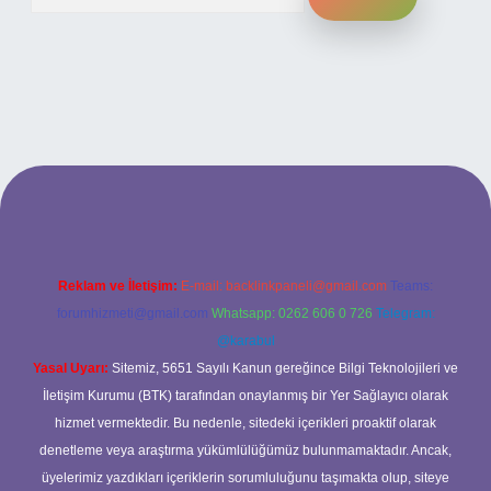
ş adresi
Reklam ve İletişim:
E-mail:
backlinkpaneli@gmail.com
Teams:
forumhizmeti@gmail.com
Whatsapp: 0262 606 0 726
Telegram:
@karabul
Yasal Uyarı:
Sitemiz, 5651 Sayılı Kanun gereğince Bilgi Teknolojileri ve
İletişim Kurumu (BTK) tarafından onaylanmış bir Yer Sağlayıcı olarak
hizmet vermektedir. Bu nedenle, sitedeki içerikleri proaktif olarak
denetleme veya araştırma yükümlülüğümüz bulunmamaktadır. Ancak,
üyelerimiz yazdıkları içeriklerin sorumluluğunu taşımakta olup, siteye