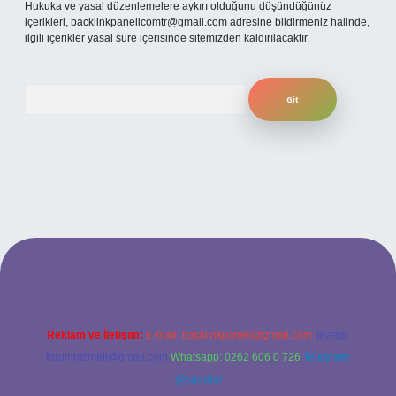
Hukuka ve yasal düzenlemelere aykırı olduğunu düşündüğünüz
içerikleri,
backlinkpanelicomtr@gmail.com
adresine bildirmeniz halinde,
ilgili içerikler yasal süre içerisinde sitemizden kaldırılacaktır.
Arama
i
Reklam ve İletişim:
E-mail:
backlinkpaneli@gmail.com
Teams:
forumhizmeti@gmail.com
Whatsapp: 0262 606 0 726
Telegram:
@karabul