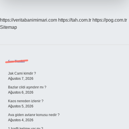
https://veritabanimimari.com
https://tah.com.tr
https://pog.com.tr
Sitemap
Sidebar
Son Yazılar
Jak Cami kimdir ?
Ağustos 7, 2026
Bazlar cildi aşındırır mı ?
Ağustos 6, 2026
Kaos nereden izlenir ?
Ağustos 5, 2026
Ava giden avlanır konusu nedir ?
Ağustos 4, 2026
1 harfli kelime var mı ?