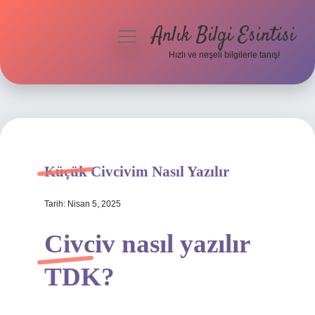
Anlık Bilgi Esintisi
menüyü
aç
Hızlı ve neşeli bilgilerle tanış!
Anasayfa
Gizlilik Politikası
Yasal Uyarı
Küçük Civcivim Nasıl Yazılır
Hakkımızda
Tarih: Nisan 5, 2025
Civciv nasıl yazılır
TDK?