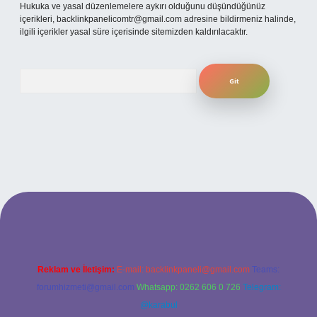
Hukuka ve yasal düzenlemelere aykırı olduğunu düşündüğünüz
içerikleri,
backlinkpanelicomtr@gmail.com
adresine bildirmeniz halinde,
ilgili içerikler yasal süre içerisinde sitemizden kaldırılacaktır.
Arama
i giriş adresi
Reklam ve İletişim:
E-mail:
backlinkpaneli@gmail.com
Teams:
forumhizmeti@gmail.com
Whatsapp: 0262 606 0 726
Telegram:
@karabul