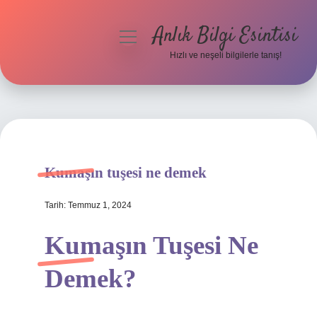
Anlık Bilgi Esintisi
menüyü
aç
Hızlı ve neşeli bilgilerle tanış!
Anasayfa
Gizlilik Politikası
Yasal Uyarı
Kumaşın tuşesi ne demek
Hakkımızda
Tarih: Temmuz 1, 2024
Kumaşın Tuşesi Ne
Demek?