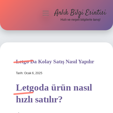
Anlık Bilgi Esintisi
menüyü
aç
Hızlı ve neşeli bilgilerle tanış!
Anasayfa
Gizlilik Politikası
Yasal Uyarı
Letgo Da Kolay Satış Nasıl Yapılır
Hakkımızda
Tarih: Ocak 6, 2025
Letgoda ürün nasıl
hızlı satılır?