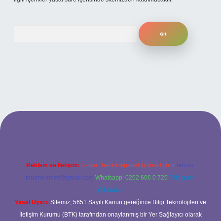
Arama
ş adresi
Reklam ve İletişim:
E-mail:
backlinkpaneli@gmail.com
Teams:
forumhizmeti@gmail.com
Whatsapp: 0262 606 0 726
Telegram:
@karabul
Yasal Uyarı:
Sitemiz, 5651 Sayılı Kanun gereğince Bilgi Teknolojileri ve
İletişim Kurumu (BTK) tarafından onaylanmış bir Yer Sağlayıcı olarak