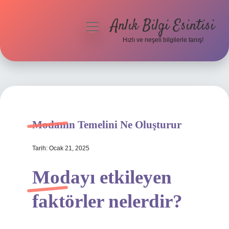
Anlık Bilgi Esintisi
menüyü
aç
Hızlı ve neşeli bilgilerle tanış!
Anasayfa
Gizlilik Politikası
Yasal Uyarı
Modanın Temelini Ne Oluşturur
Hakkımızda
Tarih: Ocak 21, 2025
Modayı etkileyen
faktörler nelerdir?