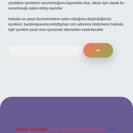
yazdıkları içeriklerin sorumluluğunu taşımakta olup, siteye üye olarak bu
sorumluluğu kabul etmiş sayılırlar.
Hukuka ve yasal düzenlemelere aykırı olduğunu düşündüğünüz
içerikleri,
backlinkpanelicomtr@gmail.com
adresine bildirmeniz halinde,
ilgili içerikler yasal süre içerisinde sitemizden kaldırılacaktır.
Arama
adresi
Reklam ve İletişim:
E-mail:
backlinkpaneli@gmail.com
Teams: