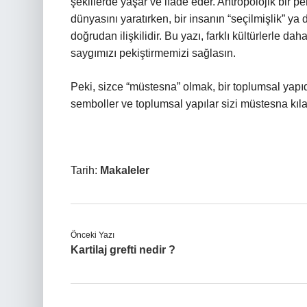
şekillerde yaşar ve ifade eder. Antropolojik bir p
dünyasını yaratırken, bir insanın “seçilmişlik” 
doğrudan ilişkilidir. Bu yazı, farklı kültürlerle da
saygımızı pekiştirmemizi sağlasın.
Peki, sizce “müstesna” olmak, bir toplumsal yapıda
semboller ve toplumsal yapılar sizi müstesna kıl
Tarih:
Makaleler
Önceki Yazı
Kartilaj grefti nedir ?