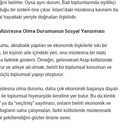
ini belirler. Oysa aynı durum, Batı toplumlarında eşitlikçi
lduğu bir sistem öne çıkar. İslam’daki müstesna kavramı da
l hayattaki yeriyle doğrudan ilişkilidir.
: Müstesna Olma Durumunun Sosyal Yansıması
u, akrabalık yapıları ve ekonomik ilişkilerle sıkı bir
 bir kişinin aile içindeki yeri, ona müstesna bir statü
 farklılık gösterir. Örneğin, geleneksel Arap kültüründe
turur ve aileye ait olmak, belirli bir toplumsal konumun ve
güçlü toplumsal yapıyı oluşturur.
müstesna olma durumu, daha çok ekonomik başarıya dayalı
ğı ile toplumsal hiyerarşide kendine yer bulur. Bu da kimlik
 ya da “seçilmiş” sayılması, onların belirli ekonomik ve
pologların saha çalışmaları, farklı kültürlerde müstesnalık
l şekillendiğini gözler önüne serer.