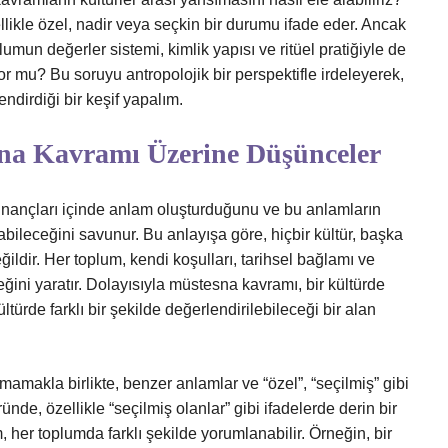
likle özel, nadir veya seçkin bir durumu ifade eder. Ancak
umun değerler sistemi, kimlik yapısı ve ritüel pratiğiyle de
yor mu? Bu soruyu antropolojik bir perspektifle irdeleyerek,
lendirdiği bir keşif yapalım.
sna Kavramı Üzerine Düşünceler
ve inançları içinde anlam oluşturduğunu ve bu anlamların
abileceğini savunur. Bu anlayışa göre, hiçbir kültür, başka
ildir. Her toplum, kendi koşulları, tarihsel bağlamı ve
ni yaratır. Dolayısıyla müstesna kavramı, bir kültürde
türde farklı bir şekilde değerlendirilebileceği bir alan
mamakla birlikte, benzer anlamlar ve “özel”, “seçilmiş” gibi
ünde, özellikle “seçilmiş olanlar” gibi ifadelerde derin bir
 her toplumda farklı şekilde yorumlanabilir. Örneğin, bir