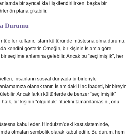
nlamda bir ayrıcalıkla ilişkilendirilirken, başka bir
ler ön plana çıkabilir.
lma Durumu
e ritüeller kullanır. İslam kültüründe müstesna olma durumu,
a kendini gösterir. Örneğin, bir kişinin İslam’a göre
bir seçilme anlamına gelebilir. Ancak bu “seçilmişlik”, her
elleri, insanların sosyal dünyada birbirleriyle
ni anlamamıza olanak tanır. İslam’daki Hac ibadeti, bir bireyin
ülebilir. Ancak farklı kültürlerde de benzer “seçilmişlik”
 halk, bir kişinin “olgunluk” ritüelini tamamlamasını, onu
i müstesna kabul eder. Hinduizm’deki kast sisteminde,
numda olmaları sembolik olarak kabul edilir. Bu durum, hem