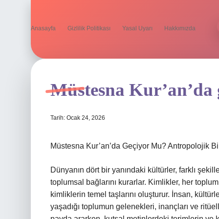
Anasayfa
Gizlilik Politikası
Yasal Uyarı
Hakkımızda
Müstesna Kur’an’da 
Tarih: Ocak 24, 2026
Müstesna Kur’an’da Geçiyor Mu? Antropolojik Bir 
Dünyanın dört bir yanındaki kültürler, farklı şekil
toplumsal bağlarını kurarlar. Kimlikler, her toplum
kimliklerin temel taşlarını oluşturur. İnsan, kültürl
yaşadığı toplumun gelenekleri, inançları ve ritüeller
payda ararken, kutsal metinlerdeki terimlerin ve k