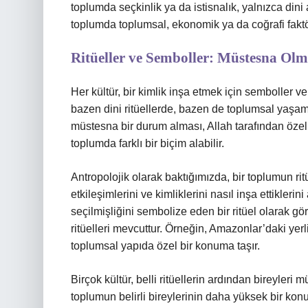
toplumda seçkinlik ya da istisnalık, yalnızca dini a
toplumda toplumsal, ekonomik ya da coğrafi faktör
Ritüeller ve Semboller: Müstesna O
Her kültür, bir kimlik inşa etmek için semboller v
bazen dini ritüellerde, bazen de toplumsal yaşamd
müstesna bir durum alması, Allah tarafından özel 
toplumda farklı bir biçim alabilir.
Antropolojik olarak baktığımızda, bir toplumun ritü
etkileşimlerini ve kimliklerini nasıl inşa ettikleri
seçilmişliğini sembolize eden bir ritüel olarak gör
ritüelleri mevcuttur. Örneğin, Amazonlar’daki yerli
toplumsal yapıda özel bir konuma taşır.
Birçok kültür, belli ritüellerin ardından bireyler
toplumun belirli bireylerinin daha yüksek bir ko