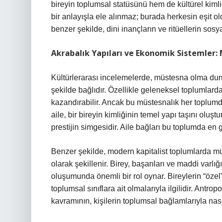
bireyin toplumsal statüsünü hem de kültürel kimliğ
bir anlayışla ele alınmaz; burada herkesin eşit o
benzer şekilde, dini inançların ve ritüellerin sosya
Akrabalık Yapıları ve Ekonomik Sistemler
Kültürlerarası incelemelerde, müstesna olma durum
şekilde bağlıdır. Özellikle geleneksel toplumlarda,
kazandırabilir. Ancak bu müstesnalık her toplumda
aile, bir bireyin kimliğinin temel yapı taşını oluş
prestijin simgesidir. Aile bağları bu toplumda en 
Benzer şekilde, modern kapitalist toplumlarda 
olarak şekillenir. Birey, başarıları ve maddi varlı
oluşumunda önemli bir rol oynar. Bireylerin “özel”
toplumsal sınıflara ait olmalarıyla ilgilidir. Antro
kavramının, kişilerin toplumsal bağlamlarıyla nası