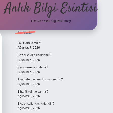
Anlık Bilgi Esintisi
Hızlı ve neşeli bilgilerle tanış!
Sidebar
Son Yazılar
ilbet yeni gir
Jak Cami kimdir ?
Ağustos 7, 2026
Bazlar cildi aşındırır mı ?
Ağustos 6, 2026
Kaos nereden izlenir ?
Ağustos 5, 2026
Ava giden avlanır konusu nedir ?
Ağustos 4, 2026
1 harfli kelime var mı ?
Ağustos 3, 2026
1 Adet kelle Kaç Kaloridir ?
Ağustos 3, 2026