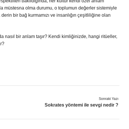
erspektiften bakıldığında, her kültür kendi özel anlam
ya da müstesna olma durumu, o toplumun değerler sistemiyle
ha derin bir bağ kurmamızı ve insanlığın çeşitliliğine olan
 nasıl bir anlam taşır? Kendi kimliğinizde, hangi ritüeller,
ar?
Sonraki Yazı
Sokrates yöntemi ile sevgi nedir ?