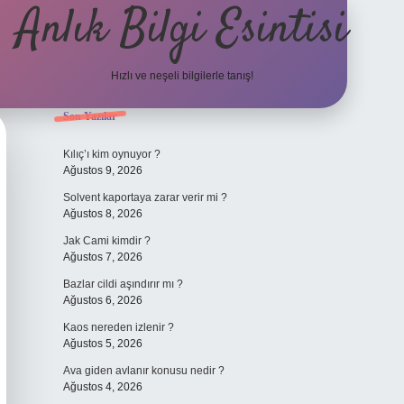
Anlık Bilgi Esintisi
Hızlı ve neşeli bilgilerle tanış!
Sidebar
Son Yazılar
ilbet yeni gir
Kılıç’ı kim oynuyor ?
Ağustos 9, 2026
Solvent kaportaya zarar verir mi ?
Ağustos 8, 2026
Jak Cami kimdir ?
Ağustos 7, 2026
Bazlar cildi aşındırır mı ?
Ağustos 6, 2026
Kaos nereden izlenir ?
Ağustos 5, 2026
Ava giden avlanır konusu nedir ?
Ağustos 4, 2026