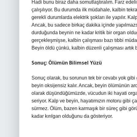
Hadi bunu biraz daha somutlaştıralım. Farz edelim
çalışılıyor. Bu durumda ilk müdahale, kalbin tek
gerekli durumlarda elektrik şokları ile yapılır. Ka
Ancak, bu sadece birkaç dakika içinde yapılmazsa
durduğunda beynin ne kadar kritik bir organ olduğ
gerçekleşmişse, kalbin çalışması bazı tıbbi müdah
Beyin öldü çünkü, kalbin düzenli çalışması artık
Sonuç: Ölümün Bilimsel Yüzü
Sonuç olarak, bu sorunun tek bir cevabı yok gib
beyin oksijensiz kalır. Ancak, beyin ölümünün ardı
olarak düşündüğümüzde, vücudun iki hayati organ
seriyor. Kalp ve beyin, hayatımızın motoru gibi ç
sürmez. Ölüm, bazen karmaşık bir süreç gibi görün
kadar kırılgan olduğunu da gösteriyor.