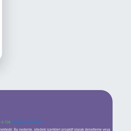
 0 726
Telegram: @karabul
ektedir. Bu nedenle, sitedeki içerikleri proaktif olarak denetleme veya