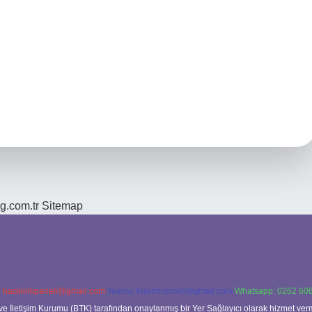
og.com.tr
Sitemap
:
backlinkpaneli@gmail.com
Teams:
forumhizmeti@gmail.com
Whatsapp: 0262 606
ve İletişim Kurumu (BTK) tarafından onaylanmış bir Yer Sağlayıcı olarak hizmet verm