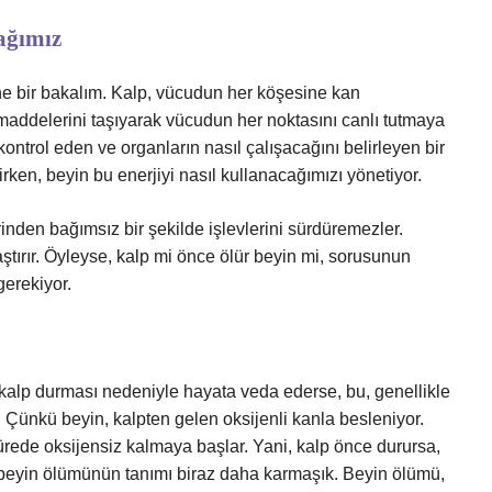
ağımız
ne bir bakalım. Kalp, vücudun her köşesine kan
maddelerini taşıyarak vücudun her noktasını canlı tutmaya
kontrol eden ve organların nasıl çalışacağını belirleyen bir
ken, beyin bu enerjiyi nasıl kullanacağımızı yönetiyor.
rinden bağımsız bir şekilde işlevlerini sürdüremezler.
aştırır. Öyleyse, kalp mi önce ölür beyin mi, sorusunun
gerekiyor.
 kalp durması nedeniyle hayata veda ederse, bu, genellikle
 Çünkü beyin, kalpten gelen oksijenli kanla besleniyor.
ürede oksijensiz kalmaya başlar. Yani, kalp önce durursa,
 beyin ölümünün tanımı biraz daha karmaşık. Beyin ölümü,