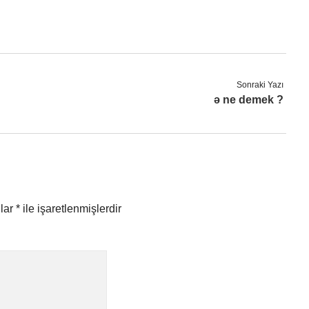
Sonraki Yazı
ǝ ne demek ?
nlar
*
ile işaretlenmişlerdir