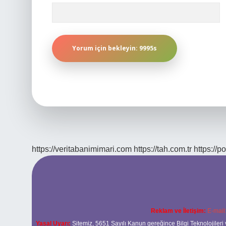
https://veritabanimimari.com
https://tah.com.tr
https://p
Reklam ve İletişim:
E-mail
Yasal Uyarı:
Sitemiz, 5651 Sayılı Kanun gereğince Bilgi Teknolojileri 