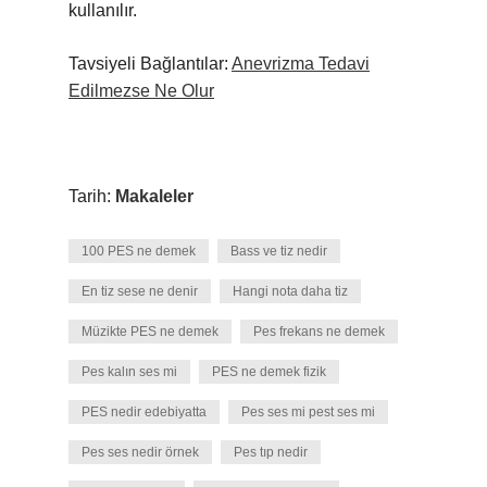
kullanılır.
Tavsiyeli Bağlantılar:
Anevrizma Tedavi
Edilmezse Ne Olur
Tarih:
Makaleler
100 PES ne demek
Bass ve tiz nedir
En tiz sese ne denir
Hangi nota daha tiz
Müzikte PES ne demek
Pes frekans ne demek
Pes kalın ses mi
PES ne demek fizik
PES nedir edebiyatta
Pes ses mi pest ses mi
Pes ses nedir örnek
Pes tıp nedir