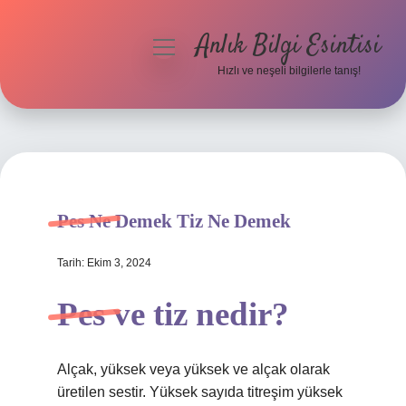
Anlık Bilgi Esintisi
menüyü
aç
Hızlı ve neşeli bilgilerle tanış!
Anasayfa
Gizlilik Politikası
Yasal Uyarı
Pes Ne Demek Tiz Ne Demek
Hakkımızda
Tarih: Ekim 3, 2024
Pes ve tiz nedir?
Alçak, yüksek veya yüksek ve alçak olarak
üretilen sestir. Yüksek sayıda titreşim yüksek