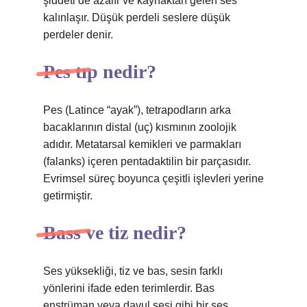
şiddeti de azalır ve kaynaktan gelen ses
kalınlaşır. Düşük perdeli seslere düşük
perdeler denir.
Pes tıp nedir?
Pes (Latince “ayak”), tetrapodların arka
bacaklarının distal (uç) kısmının zoolojik
adıdır. Metatarsal kemikleri ve parmakları
(falanks) içeren pentadaktilin bir parçasıdır.
Evrimsel süreç boyunca çeşitli işlevleri yerine
getirmiştir.
Bass ve tiz nedir?
Ses yüksekliği, tiz ve bas, sesin farklı
yönlerini ifade eden terimlerdir. Bas
enstrüman veya davul sesi gibi bir ses