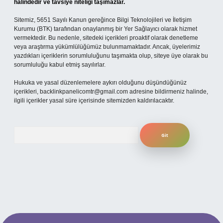
halindedir ve tavsiye niteliği taşımazlar.
Sitemiz, 5651 Sayılı Kanun gereğince Bilgi Teknolojileri ve İletişim
Kurumu (BTK) tarafından onaylanmış bir Yer Sağlayıcı olarak hizmet
vermektedir. Bu nedenle, sitedeki içerikleri proaktif olarak denetleme
veya araştırma yükümlülüğümüz bulunmamaktadır. Ancak, üyelerimiz
yazdıkları içeriklerin sorumluluğunu taşımakta olup, siteye üye olarak bu
sorumluluğu kabul etmiş sayılırlar.
Hukuka ve yasal düzenlemelere aykırı olduğunu düşündüğünüz
içerikleri,
backlinkpanelicomtr@gmail.com
adresine bildirmeniz halinde,
ilgili içerikler yasal süre içerisinde sitemizden kaldırılacaktır.
Arama
bet yeni giriş adresi