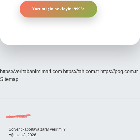
https://veritabanimimari.com
https://tah.com.tr
https://pog.com.tr
Sitemap
Sidebar
Son Yazılar
Solvent kaportaya zarar verir mi ?
Ağustos 8, 2026