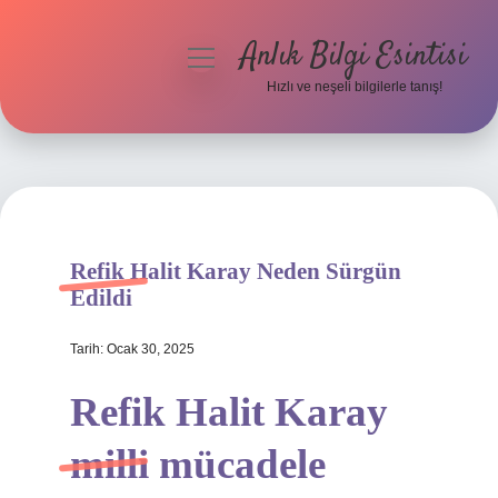
Anlık Bilgi Esintisi
menüyü
aç
Hızlı ve neşeli bilgilerle tanış!
Anasayfa
Gizlilik Politikası
Yasal Uyarı
Refik Halit Karay Neden Sürgün
Hakkımızda
Edildi
Tarih: Ocak 30, 2025
Refik Halit Karay
milli mücadele