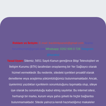
iş adresi
Reklam ve İletişim:
E-mail:
backlinkpaneli@gmail.com
Teams:
forumhizmeti@gmail.com
Whatsapp: 0262 606 0 726
Telegram:
@karabul
Yasal Uyarı:
Sitemiz, 5651 Sayılı Kanun gereğince Bilgi Teknolojileri ve
İletişim Kurumu (BTK) tarafından onaylanmış bir Yer Sağlayıcı olarak
hizmet vermektedir. Bu nedenle, sitedeki içerikleri proaktif olarak
denetleme veya araştırma yükümlülüğümüz bulunmamaktadır. Ancak,
üyelerimiz yazdıkları içeriklerin sorumluluğunu taşımakta olup, siteye
üye olarak bu sorumluluğu kabul etmiş sayılırlar. Bu internet sitesi,
herhangi bir marka, kurum veya şahıs şirketi ile hiçbir bağlantısı
bulunmamaktadır. Sitede yalnızca kendi hazırladığımız makaleler