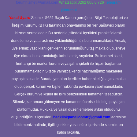
forumhizmeti@gmail.com
Whatsapp: 0262 606 0 726
Telegram:
@karabul
Yasal Uyarı:
Sitemiz, 5651 Sayılı Kanun gereğince Bilgi Teknolojileri ve
İletişim Kurumu (BTK) tarafından onaylanmış bir Yer Sağlayıcı olarak
hizmet vermektedir. Bu nedenle, sitedeki içerikleri proaktif olarak
denetleme veya araştırma yükümlülüğümüz bulunmamaktadır. Ancak,
üyelerimiz yazdıkları içeriklerin sorumluluğunu taşımakta olup, siteye
üye olarak bu sorumluluğu kabul etmiş sayılırlar. Bu internet sitesi,
herhangi bir marka, kurum veya şahıs şirketi ile hiçbir bağlantısı
bulunmamaktadır. Sitede yalnızca kendi hazırladığımız makaleler
paylaşılmaktadır. Burada yer alan içerikler haber niteliği taşımamakta
olup, gerçek kurum ve kişiler hakkında paylaşım yapılmamaktadır.
Gerçek kurum ve kişiler ile isim benzerlikleri tamamen tesadüfidir.
Sitemiz, kar amacı gütmeyen ve tamamen ücretsiz bir bilgi paylaşım
platformudur. Hukuka ve yasal düzenlemelere aykırı olduğunu
düşündüğünüz içerikleri,
backlinkpanelicomtr@gmail.com
adresine
bildirmeniz halinde, ilgili içerikler yasal süre içerisinde sitemizden
kaldırılacaktır.