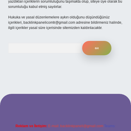
yazdıkları içeriklerin sorumluluğunu taşımakta olup, siteye üye olarak bu
sorumluluğu kabul etmiş sayılırlar.
Hukuka ve yasal düzenlemelere aykırı olduğunu düşündüğünüz
içerikleri,
backlinkpanelicomtr@gmail.com
adresine bildirmeniz halinde,
ilgili içerikler yasal süre içerisinde sitemizden kaldırılacaktır.
Arama
riş adresi
Reklam ve İletişim:
E-mail:
backlinkpaneli@gmail.com
Teams: