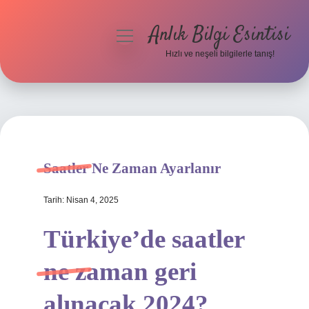
Anlık Bilgi Esintisi
menüyü
aç
Hızlı ve neşeli bilgilerle tanış!
Anasayfa
Gizlilik Politikası
Yasal Uyarı
Saatler Ne Zaman Ayarlanır
Hakkımızda
Tarih: Nisan 4, 2025
Türkiye’de saatler
ne zaman geri
alınacak 2024?