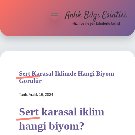
Anlık Bilgi Esintisi
menüyü
aç
Hızlı ve neşeli bilgilerle tanış!
Anasayfa
Gizlilik Politikası
Yasal Uyarı
Sert Karasal Iklimde Hangi Biyom
Hakkımızda
Görülür
Tarih: Aralık 16, 2024
Sert karasal iklim
hangi biyom?