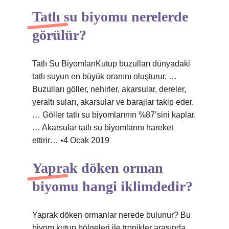
Tatlı su biyomu nerelerde
görülür?
Tatlı Su BiyomlarıKutup buzulları dünyadaki
tatlı suyun en büyük oranını oluşturur. …
Buzulları göller, nehirler, akarsular, dereler,
yeraltı suları, akarsular ve barajlar takip eder.
… Göller tatlı su biyomlarının %87’sini kaplar.
… Akarsular tatlı su biyomlarını hareket
ettirir… •4 Ocak 2019
Yaprak döken orman
biyomu hangi iklimdedir?
Yaprak döken ormanlar nerede bulunur? Bu
biyom kutup bölgeleri ile tropikler arasında