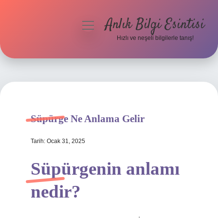
Anlık Bilgi Esintisi
menüyü
aç
Hızlı ve neşeli bilgilerle tanış!
Anasayfa
Gizlilik Politikası
Yasal Uyarı
Süpürge Ne Anlama Gelir
Hakkımızda
Tarih: Ocak 31, 2025
Süpürgenin anlamı
nedir?