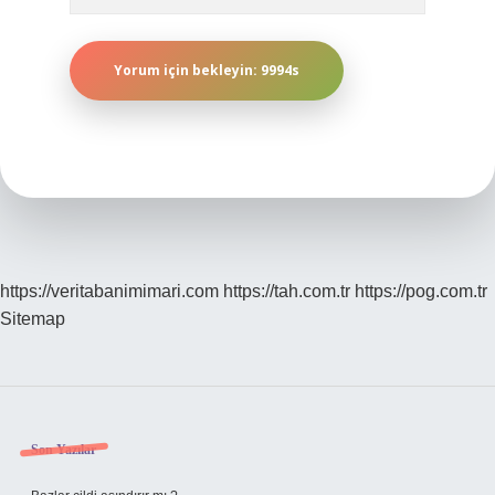
https://veritabanimimari.com
https://tah.com.tr
https://pog.com.tr
Sitemap
Sidebar
Son Yazılar