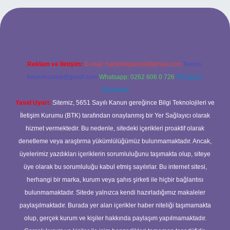
 adresi
Reklam ve İletişim:
E-mail:
backlinkpaneli@gmail.com
Teams:
forumhizmeti@gmail.com
Whatsapp: 0262 606 0 726
Telegram:
@karabul
Yasal Uyarı:
Sitemiz, 5651 Sayılı Kanun gereğince Bilgi Teknolojileri ve
İletişim Kurumu (BTK) tarafından onaylanmış bir Yer Sağlayıcı olarak
hizmet vermektedir. Bu nedenle, sitedeki içerikleri proaktif olarak
denetleme veya araştırma yükümlülüğümüz bulunmamaktadır. Ancak,
üyelerimiz yazdıkları içeriklerin sorumluluğunu taşımakta olup, siteye
üye olarak bu sorumluluğu kabul etmiş sayılırlar. Bu internet sitesi,
herhangi bir marka, kurum veya şahıs şirketi ile hiçbir bağlantısı
bulunmamaktadır. Sitede yalnızca kendi hazırladığımız makaleler
paylaşılmaktadır. Burada yer alan içerikler haber niteliği taşımamakta
olup, gerçek kurum ve kişiler hakkında paylaşım yapılmamaktadır.