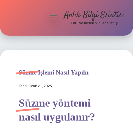
Anlık Bilgi Esintisi
menüyü
aç
Hızlı ve neşeli bilgilerle tanış!
Anasayfa
Gizlilik Politikası
Yasal Uyarı
Süzme Işlemi Nasıl Yapılır
Hakkımızda
Tarih: Ocak 21, 2025
Süzme yöntemi
nasıl uygulanır?