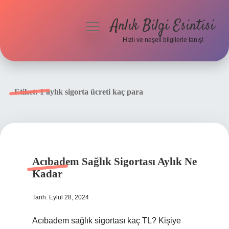
Anlık Bilgi Esintisi
menüyü
aç
Hızlı ve neşeli bilgilerle tanış!
Anasayfa
Gizlilik Politikası
Etiket:
1 aylık sigorta ücreti kaç para
Yasal Uyarı
Hakkımızda
Acıbadem Sağlık Sigortası Aylık Ne
Kadar
Tarih: Eylül 28, 2024
Acıbadem sağlık sigortası kaç TL? Kişiye