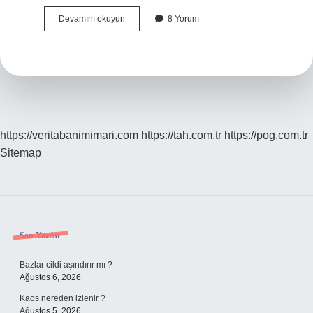
Acıbadem
Devamını okuyun
8 Yorum
Sağlık
Sigortası
Aylık
Ne
Kadar
https://veritabanimimari.com
https://tah.com.tr
https://pog.com.tr
Sitemap
Sidebar
Son Yazılar
Bazlar cildi aşındırır mı ?
Ağustos 6, 2026
Kaos nereden izlenir ?
Ağustos 5, 2026