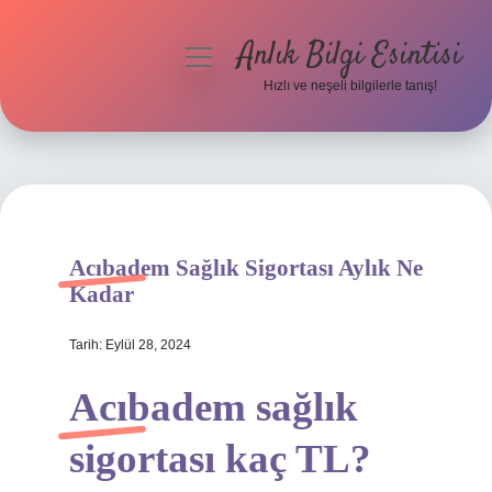
Anlık Bilgi Esintisi
menüyü
aç
Hızlı ve neşeli bilgilerle tanış!
Anasayfa
Gizlilik Politikası
Yasal Uyarı
Acıbadem Sağlık Sigortası Aylık Ne
Hakkımızda
Kadar
Tarih: Eylül 28, 2024
Acıbadem sağlık
sigortası kaç TL?