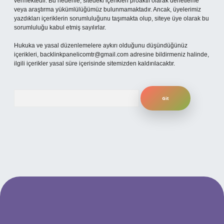
vermektedir. Bu nedenle, sitedeki içerikleri proaktif olarak denetleme
veya araştırma yükümlülüğümüz bulunmamaktadır. Ancak, üyelerimiz
yazdıkları içeriklerin sorumluluğunu taşımakta olup, siteye üye olarak bu
sorumluluğu kabul etmiş sayılırlar.
Hukuka ve yasal düzenlemelere aykırı olduğunu düşündüğünüz
içerikleri,
backlinkpanelicomtr@gmail.com
adresine bildirmeniz halinde,
ilgili içerikler yasal süre içerisinde sitemizden kaldırılacaktır.
Arama
bet yeni giriş adresi