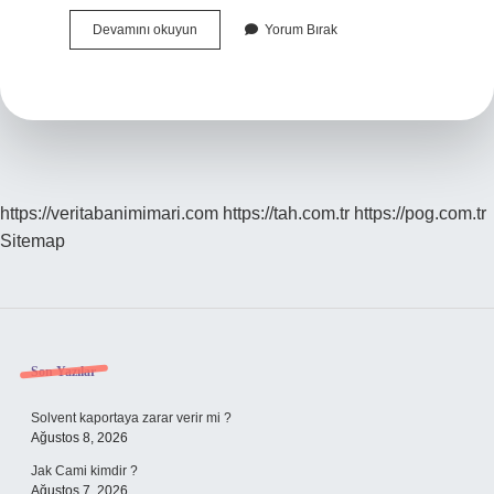
4857
Devamını okuyun
Yorum Bırak
Sayılı
İŞ
Kanunu
13
Maddesi
Nedir
https://veritabanimimari.com
https://tah.com.tr
https://pog.com.tr
Sitemap
Sidebar
Son Yazılar
Solvent kaportaya zarar verir mi ?
Ağustos 8, 2026
Jak Cami kimdir ?
Ağustos 7, 2026