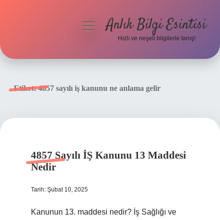
Anlık Bilgi Esintisi
menüyü
aç
Hızlı ve neşeli bilgilerle tanış!
Anasayfa
Gizlilik Politikası
Etiket:
4857 sayılı iş kanunu ne anlama gelir
Yasal Uyarı
Hakkımızda
4857 Sayılı İŞ Kanunu 13 Maddesi
Nedir
Tarih: Şubat 10, 2025
Kanunun 13. maddesi nedir? İş Sağlığı ve