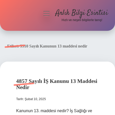
Anlık Bilgi Esintisi
menüyü
aç
Hızlı ve neşeli bilgilerle tanış!
Anasayfa
Gizlilik Politikası
Etiket:
5510 Sayılı Kanunun 13 maddesi nedir
Yasal Uyarı
Hakkımızda
4857 Sayılı İŞ Kanunu 13 Maddesi
Nedir
Tarih: Şubat 10, 2025
Kanunun 13. maddesi nedir? İş Sağlığı ve