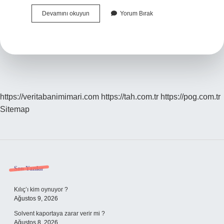
4857
Devamını okuyun
Yorum Bırak
Sayılı
İŞ
Kanunu
13
Maddesi
Nedir
https://veritabanimimari.com
https://tah.com.tr
https://pog.com.tr
Sitemap
Sidebar
Son Yazılar
Kılıç’ı kim oynuyor ?
Ağustos 9, 2026
Solvent kaportaya zarar verir mi ?
Ağustos 8, 2026