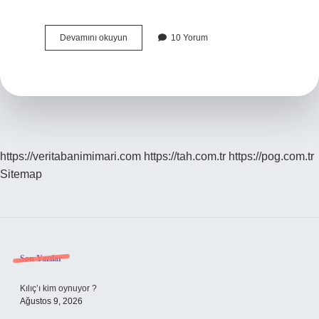
Fransa
Devamını okuyun
10 Yorum
Halkına
Ne
Denir
https://veritabanimimari.com
https://tah.com.tr
https://pog.com.tr
Sitemap
Sidebar
Son Yazılar
Kılıç’ı kim oynuyor ?
Ağustos 9, 2026