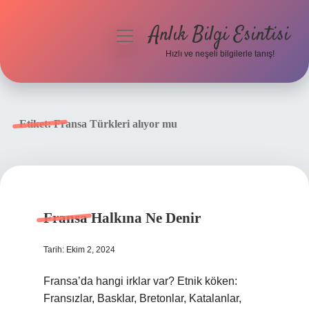
Anlık Bilgi Esintisi
menüyü
aç
Hızlı ve neşeli bilgilerle tanış!
Anasayfa
Gizlilik Politikası
Etiket:
Fransa Türkleri alıyor mu
Yasal Uyarı
Hakkımızda
Fransa Halkına Ne Denir
Tarih: Ekim 2, 2024
Fransa’da hangi irklar var? Etnik köken:
Fransızlar, Basklar, Bretonlar, Katalanlar,