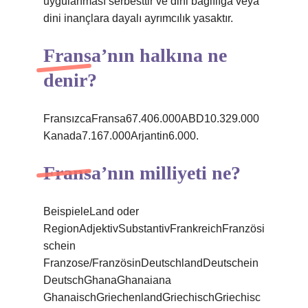
uygulanması serbesttir ve dini bağlılığa veya
dini inançlara dayalı ayrımcılık yasaktır.
Fransa’nın halkına ne
denir?
FransızcaFransa67.406.000ABD10.329.000
Kanada7.167.000Arjantin6.000.
Fransa’nın milliyeti ne?
BeispieleLand oder
RegionAdjektivSubstantivFrankreichFranzösi
schein
Franzose/FranzösinDeutschlandDeutschein
DeutschGhanaGhanaiana
GhanaischGriechenlandGriechischGriechisc