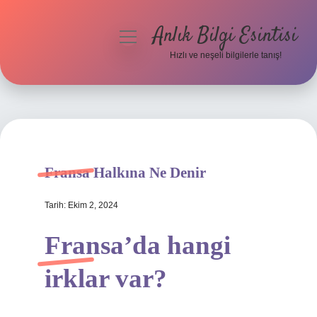
Anlık Bilgi Esintisi
menüyü
aç
Hızlı ve neşeli bilgilerle tanış!
Anasayfa
Gizlilik Politikası
Yasal Uyarı
Fransa Halkına Ne Denir
Hakkımızda
Tarih: Ekim 2, 2024
Fransa’da hangi
irklar var?