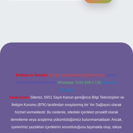
si
Reklam ve İletişim:
E-mail:
backlinkpaneli@gmail.com
Teams:
forumhizmeti@gmail.com
Whatsapp: 0262 606 0 726
Telegram:
@karabul
Yasal Uyarı:
Sitemiz, 5651 Sayılı Kanun gereğince Bilgi Teknolojileri ve
İletişim Kurumu (BTK) tarafından onaylanmış bir Yer Sağlayıcı olarak
hizmet vermektedir. Bu nedenle, sitedeki içerikleri proaktif olarak
denetleme veya araştırma yükümlülüğümüz bulunmamaktadır. Ancak,
üyelerimiz yazdıkları içeriklerin sorumluluğunu taşımakta olup, siteye