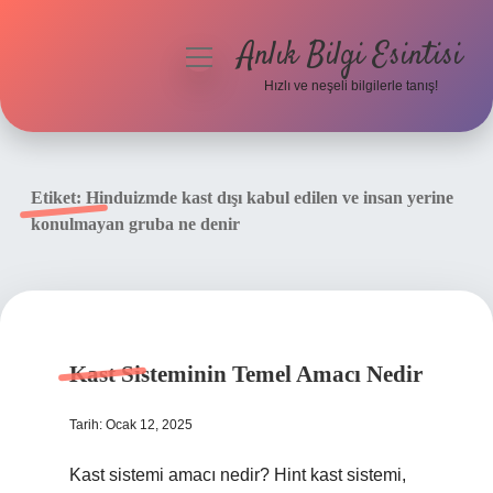
Anlık Bilgi Esintisi
menüyü
aç
Hızlı ve neşeli bilgilerle tanış!
Anasayfa
Gizlilik Politikası
Etiket:
Hinduizmde kast dışı kabul edilen ve insan yerine
konulmayan gruba ne denir
Yasal Uyarı
Hakkımızda
Kast Sisteminin Temel Amacı Nedir
Tarih: Ocak 12, 2025
Kast sistemi amacı nedir? Hint kast sistemi,