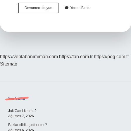
Kast
Devamını okuyun
Yorum Bırak
Sisteminin
Temel
Amacı
Nedir
https://veritabanimimari.com
https://tah.com.tr
https://pog.com.tr
Sitemap
Sidebar
Son Yazılar
Jak Cami kimdir ?
Ağustos 7, 2026
Bazlar cildi aşındırır mı ?
Ağustos 6, 2026