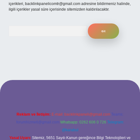
içerikleri,
backlinkpanelicomtr@gmail.com
adresine bildirmeniz halinde,
ilgili içerikler yasal süre içerisinde sitemizden kaldırılacaktır.
Arama
iş adresi
Reklam ve İletişim:
E-mail:
backlinkpaneli@gmail.com
Teams:
forumhizmeti@gmail.com
Whatsapp: 0262 606 0 726
Telegram:
@karabul
Yasal Uyarı:
Sitemiz, 5651 Sayılı Kanun gereğince Bilgi Teknolojileri ve