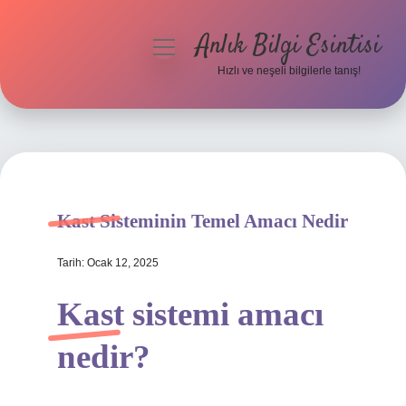
Anlık Bilgi Esintisi
menüyü
aç
Hızlı ve neşeli bilgilerle tanış!
Anasayfa
Gizlilik Politikası
Yasal Uyarı
Kast Sisteminin Temel Amacı Nedir
Hakkımızda
Tarih: Ocak 12, 2025
Kast sistemi amacı
nedir?