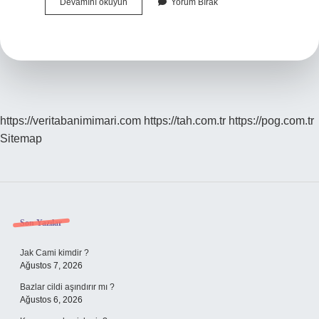
Kast
Devamını okuyun
Yorum Bırak
Sisteminin
Temel
Amacı
Nedir
https://veritabanimimari.com
https://tah.com.tr
https://pog.com.tr
Sitemap
Sidebar
Son Yazılar
Jak Cami kimdir ?
Ağustos 7, 2026
Bazlar cildi aşındırır mı ?
Ağustos 6, 2026