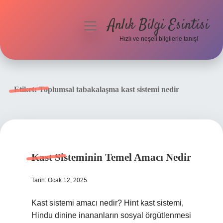
Anlık Bilgi Esintisi
menüyü
aç
Hızlı ve neşeli bilgilerle tanış!
Anasayfa
Gizlilik Politikası
Etiket:
Toplumsal tabakalaşma kast sistemi nedir
Yasal Uyarı
Hakkımızda
Kast Sisteminin Temel Amacı Nedir
Tarih: Ocak 12, 2025
Kast sistemi amacı nedir? Hint kast sistemi,
Hindu dinine inananların sosyal örgütlenmesi