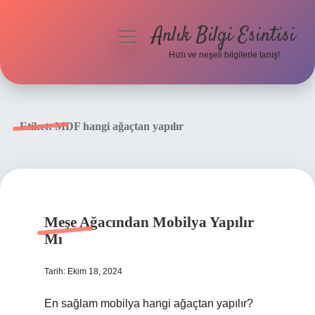
Anlık Bilgi Esintisi
menüyü
aç
Hızlı ve neşeli bilgilerle tanış!
Anasayfa
Gizlilik Politikası
Etiket:
MDF hangi ağaçtan yapılır
Yasal Uyarı
Hakkımızda
Meşe Ağacından Mobilya Yapılır
Mı
Tarih: Ekim 18, 2024
En sağlam mobilya hangi ağaçtan yapılır?