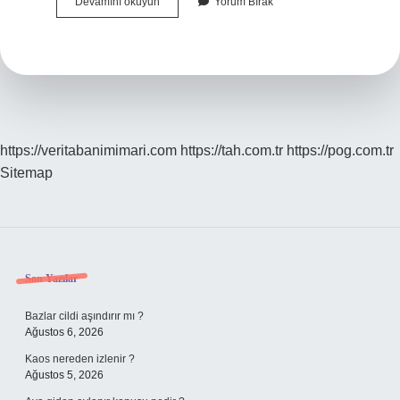
Meşe
Devamını okuyun
Yorum Bırak
Ağacından
Mobilya
Yapılır
Mı
https://veritabanimimari.com
https://tah.com.tr
https://pog.com.tr
Sitemap
Sidebar
Son Yazılar
Bazlar cildi aşındırır mı ?
Ağustos 6, 2026
Kaos nereden izlenir ?
Ağustos 5, 2026