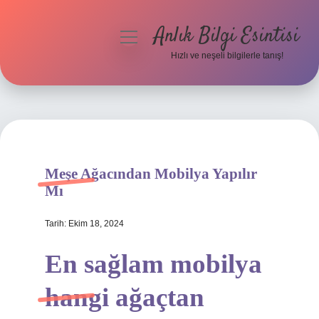
Anlık Bilgi Esintisi
menüyü
aç
Hızlı ve neşeli bilgilerle tanış!
Anasayfa
Gizlilik Politikası
Yasal Uyarı
Meşe Ağacından Mobilya Yapılır
Hakkımızda
Mı
Tarih: Ekim 18, 2024
En sağlam mobilya
hangi ağaçtan