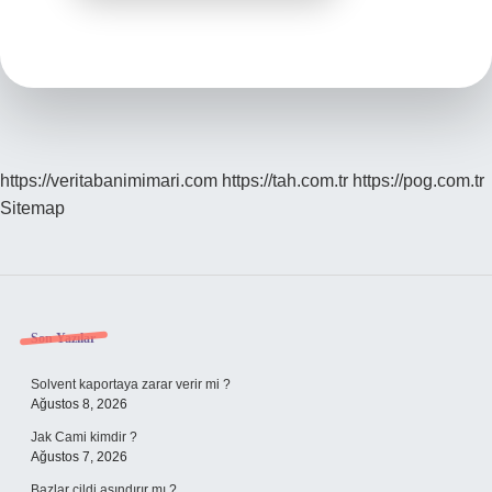
https://veritabanimimari.com
https://tah.com.tr
https://pog.com.tr
Sitemap
Sidebar
Son Yazılar
Solvent kaportaya zarar verir mi ?
Ağustos 8, 2026
Jak Cami kimdir ?
Ağustos 7, 2026
Bazlar cildi aşındırır mı ?