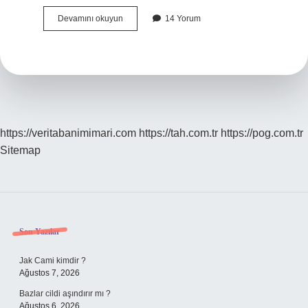
Sgk
Devamını okuyun
14 Yorum
Muayene
Ücreti
Maaştan
Kesilir
Mi
https://veritabanimimari.com
https://tah.com.tr
https://pog.com.tr
Sitemap
Sidebar
Son Yazılar
Jak Cami kimdir ?
Ağustos 7, 2026
Bazlar cildi aşındırır mı ?
Ağustos 6, 2026