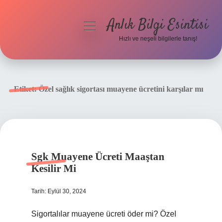
Anlık Bilgi Esintisi
menüyü
aç
Hızlı ve neşeli bilgilerle tanış!
Anasayfa
Gizlilik Politikası
Etiket:
Özel sağlık sigortası muayene ücretini karşılar mı
Yasal Uyarı
Hakkımızda
Sgk Muayene Ücreti Maaştan
Kesilir Mi
Tarih: Eylül 30, 2024
Sigortalılar muayene ücreti öder mi? Özel